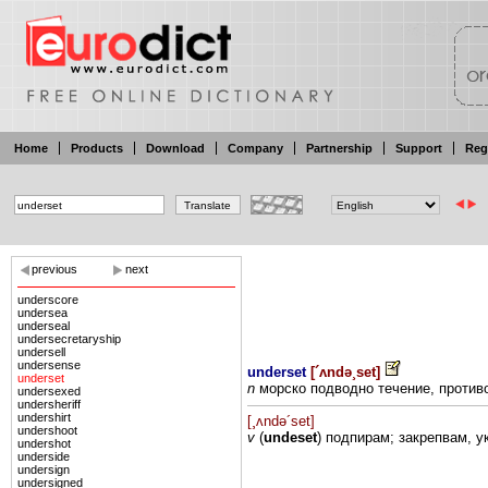
Home
Products
Download
Company
Partnership
Support
Reg
previous
next
underscore
undersea
underseal
undersecretaryship
undersell
undersense
underset
[
´ʌndə¸set
]
underset
n
морско подводно
течение, проти
undersexed
undersheriff
undershirt
[¸ʌndə´set]
undershoot
v
(
undeset
) подпирам;
закрепвам, 
undershot
underside
undersign
undersigned