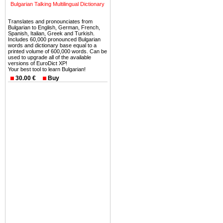
Bulgarian Talking Multilingual Dictionary
Вы неизбежно совмещаете 
Translates and pronounciates from
можете купить в Болгария 
Bulgarian to English, German, French,
Spanish, Italian, Greek and Turkish.
земли на побережье, жив
Includes 60,000 pronounced Bulgarian
угодья или участки в горах 
words and dictionary base equal to a
printed volume of 600,000 words. Can be
used to upgrade all of the available
Купить в Болгария недвиж
versions of EuroDict XP!
Your best tool to learn Bulgarian!
Инвестиции недвижимость.
30.00 €
Buy
Чтобы вложить свой ка
воспользоваться всеми бл
только купить в Болгария 
Недвижимость Болгарии 
Рынок недвижимость Болга
предполагая высокую дох
покупка недвижимость Бо
членом Евросоюза. 15
недвижимости в Болга