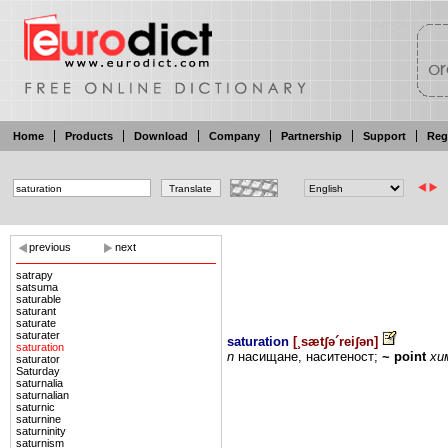
Home
Products
Download
Company
Partnership
Support
Reg
previous
next
satrapy
satsuma
saturable
saturant
saturate
saturater
saturation
[
¸sætʃə´reiʃən
]
saturation
n
насищане,
наситеност;
~
point
хи
saturator
Saturday
saturnalia
saturnalian
saturnic
saturnine
saturninity
saturnism