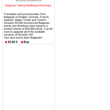
можете купить в Болгария 
Bulgarian Talking Multilingual Dictionary
земли на побережье, жив
угодья или участки в горах 
Translates and pronounciates from
Bulgarian to English, German, French,
Купить в Болгария недвиж
Spanish, Italian, Greek and Turkish.
Includes 60,000 pronounced Bulgarian
Инвестиции недвижимость.
words and dictionary base equal to a
printed volume of 600,000 words. Can be
used to upgrade all of the available
Чтобы вложить свой ка
versions of EuroDict XP!
Your best tool to learn Bulgarian!
воспользоваться всеми бл
30.00 €
Buy
только купить в Болгария 
Недвижимость Болгарии 
Рынок недвижимость Болга
предполагая высокую дох
покупка недвижимость Бо
членом Евросоюза. 15
недвижимости в Болга
территориальной близост
барьера и низкой налогово