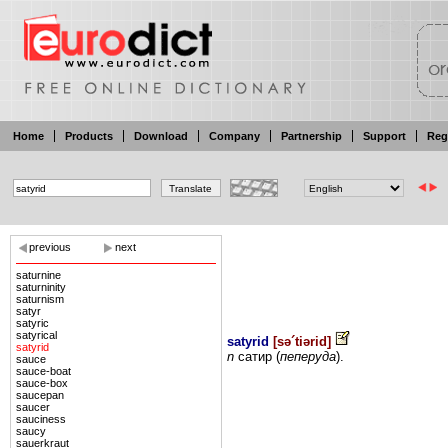
Home
Products
Download
Company
Partnership
Support
Reg
previous
next
saturnine
saturninity
saturnism
satyr
satyric
satyrical
satyrid
[
sə´tiərid
]
satyrid
n
сатир
(
пеперуда
).
sauce
sauce-boat
sauce-box
saucepan
saucer
sauciness
saucy
sauerkraut