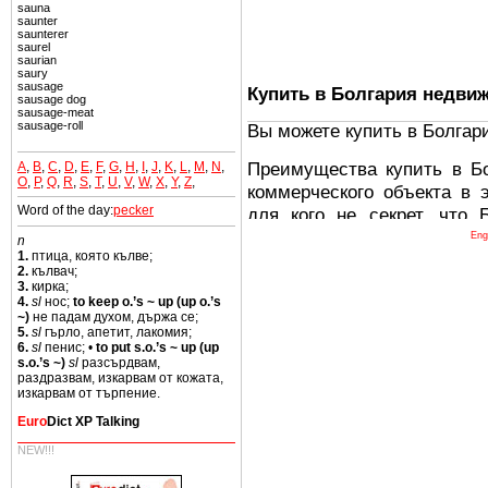
sauna
saunter
saunterer
saurel
saurian
saury
sausage
Купить в Болгария недви
sausage dog
sausage-meat
sausage-roll
Вы можете купить в Болгар
Преимущества купить в Б
A
,
B
,
C
,
D
,
E
,
F
,
G
,
H
,
I
,
J
,
K
,
L
,
M
,
N
,
O
,
P
,
Q
,
R
,
S
,
T
,
U
,
V
,
W
,
X
,
Y
,
Z
,
коммерческого объекта в 
Word of the day:
pecker
для кого не секрет, что
древних и прекрасных ст
Eng
n
1.
птица, която кълве;
восхитительные горы,
2.
кълвач;
миниатюрными живописным
3.
кирка;
4.
sl
нос;
to keep o.’s ~ up (up o.’s
тот факт, что Болгария - 
~)
не падам духом, държа се;
Европе. В целом, это мечт
5.
sl
гърло, апетит, лакомия;
6.
sl
пенис; •
to put s.o.’s ~ up (up
ней сотни источников лече
s.o.’s ~)
sl
разсърдвам,
раздразвам, изкарвам от кожата,
Еще одно существенное
изкарвам от търпение.
Болгария недвижимость
Euro
Dict XP Talking
безопасная страна - в ней 
NEW!!!
Вы неизбежно совмещаете 