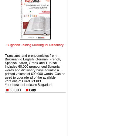
можете купить в Болгария 
земли на побережье, жив
угодья или участки в горах 
Купить в Болгария недвиж
Инвестиции недвижимость.
Чтобы вложить свой ка
Bulgarian Talking Multilingual Dictionary
воспользоваться всеми бл
только купить в Болгария 
Translates and pronounciates from
Bulgarian to English, German, French,
Spanish, Italian, Greek and Turkish.
Includes 60,000 pronounced Bulgarian
words and dictionary base equal to a
printed volume of 600,000 words. Can be
used to upgrade all of the available
versions of EuroDict XP!
Недвижимость Болгарии 
Your best tool to learn Bulgarian!
30.00 €
Buy
Рынок недвижимость Болга
предполагая высокую дох
покупка недвижимость Бо
членом Евросоюза. 15
недвижимости в Болга
территориальной близост
барьера и низкой налогово