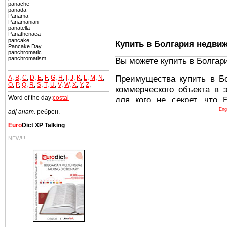
panache
panada
Panama
Panamanian
panatella
Panathenaea
pancake
Купить в Болгария недви
Pancake Day
panchromatic
panchromatism
Вы можете купить в Болгар
Преимущества купить в Б
A
,
B
,
C
,
D
,
E
,
F
,
G
,
H
,
I
,
J
,
K
,
L
,
M
,
N
,
O
,
P
,
Q
,
R
,
S
,
T
,
U
,
V
,
W
,
X
,
Y
,
Z
,
коммерческого объекта в 
Word of the day:
costal
для кого не секрет, что
древних и прекрасных ст
Eng
adj анат.
ребрен.
восхитительные горы,
Euro
Dict XP Talking
миниатюрными живописным
NEW!!!
тот факт, что Болгария - 
Европе. В целом, это мечт
ней сотни источников лече
Еще одно существенное
Болгария недвижимость
безопасная страна - в ней 
Вы неизбежно совмещаете 