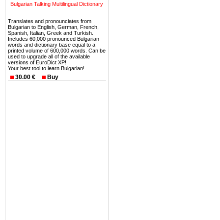
можете купить в Болгария 
Bulgarian Talking Multilingual Dictionary
земли на побережье, жив
Translates and pronounciates from
угодья или участки в горах 
Bulgarian to English, German, French,
Spanish, Italian, Greek and Turkish.
Купить в Болгария недвиж
Includes 60,000 pronounced Bulgarian
words and dictionary base equal to a
Инвестиции недвижимость.
printed volume of 600,000 words. Can be
used to upgrade all of the available
versions of EuroDict XP!
Чтобы вложить свой ка
Your best tool to learn Bulgarian!
воспользоваться всеми бл
30.00 €
Buy
только купить в Болгария 
Недвижимость Болгарии 
Рынок недвижимость Болга
предполагая высокую дох
покупка недвижимость Бо
членом Евросоюза. 15
недвижимости в Болга
территориальной близост
барьера и низкой налогово