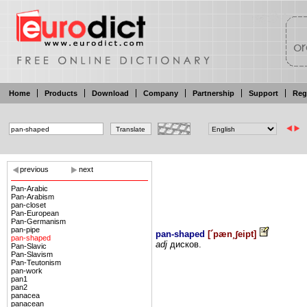
Home
Products
Download
Company
Partnership
Support
Reg
previous
next
Pan-Arabic
Pan-Arabism
pan-closet
Pan-European
Pan-Germanism
pan-pipe
pan-shaped
[
´pæn¸ʃeipt
]
pan-shaped
adj
дисков.
Pan-Slavic
Pan-Slavism
Pan-Teutonism
pan-work
pan1
pan2
panacea
panacean