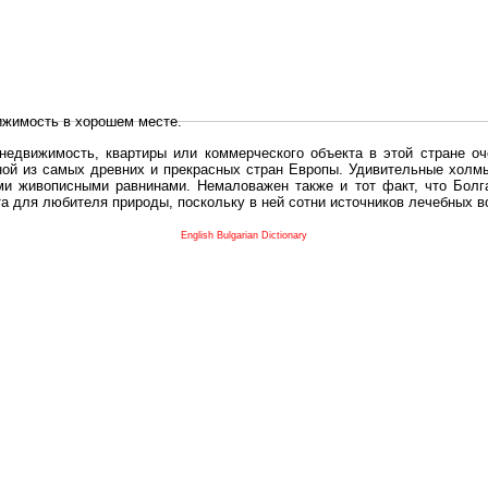
ижимость в хорошем месте.
едвижимость, квартиры или коммерческого объекта в этой стране оч
дной из самых древних и прекрасных стран Европы. Удивительные холм
и живописными равнинами. Немаловажен также и тот факт, что Болга
та для любителя природы, поскольку в ней сотни источников лечебных 
во в плане купить в Болгария недвижимость заключено в том, что Б
English Bulgarian Dictionary
и.
 с полезным и выгодным. Вы можете купить в Болгария недвижимость
нях, охотничьи угодья или участки в горах - все, что Вы пожелаете.
 вот лучшая возможность для Инвестиции недвижимость.
движимость болгарии и воспользоваться всеми благами европейской с
 покупать
реживает инвестиционный бум, предполагая высокую доходность. 