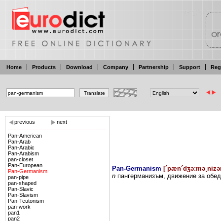
Home
Products
Download
Company
Partnership
Support
Reg
previous
next
Pan-American
Pan-Arab
Pan-Arabic
Pan-Arabism
pan-closet
Pan-European
Pan-Germanism
[
´pæn´dʒə:mə¸niz
Pan-Germanism
n
пангерманизъм, движение
за обе
pan-pipe
pan-shaped
Pan-Slavic
Pan-Slavism
Pan-Teutonism
pan-work
pan1
pan2