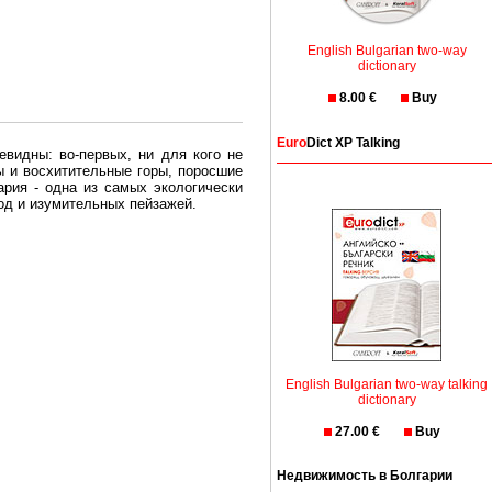
English Bulgarian two-way
dictionary
8.00 €
Buy
Euro
Dict XP Talking
евидны: во-первых, ни для кого не
ы и восхитительные горы, поросшие
рия - одна из самых экологически
вод и изумительных пейзажей.
олгария безопасная страна - в ней
, что Вы хотите: участки земли на
траны необходимо только купить в
English Bulgarian two-way talking
dictionary
27.00 €
Buy
Недвижимость в Болгарии
Особенно привлекательна покупка