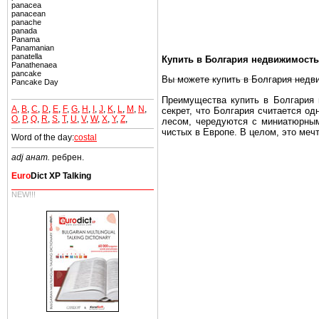
panacea
panacean
panache
panada
Panama
Panamanian
panatella
Купить в Болгария недвижимость
Panathenaea
pancake
Вы можете купить в Болгария недв
Pancake Day
Преимущества купить в Болгария н
A
,
B
,
C
,
D
,
E
,
F
,
G
,
H
,
I
,
J
,
K
,
L
,
M
,
N
,
секрет, что Болгария считается о
O
,
P
,
Q
,
R
,
S
,
T
,
U
,
V
,
W
,
X
,
Y
,
Z
,
лесом, чередуются с миниатюрным
чистых в Европе. В целом, это меч
Word of the day:
costal
Еще одно существенное преимущест
adj анат.
ребрен.
почти нет криминала и преступност
Euro
Dict XP Talking
Вы неизбежно совмещаете приятное
побережье, живописные дома в дерев
NEW!!!
Купить в Болгария недвижимость -
Чтобы вложить свой капитал в Не
Болгария недвижимость.
Недвижимость Болгарии выгодно
Рынок недвижимость Болгария пе