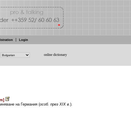
istration
Login
online dictionary
əm
]
диняване
на
Германия
(
особ. през
XIX в.
).