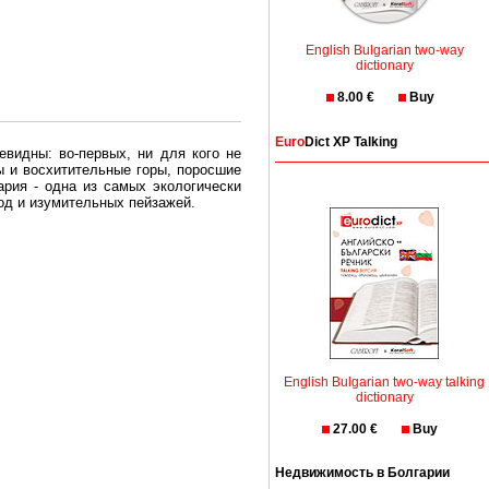
English Bulgarian two-way
dictionary
8.00 €
Buy
Euro
Dict XP Talking
евидны: во-первых, ни для кого не
ы и восхитительные горы, поросшие
рия - одна из самых экологически
вод и изумительных пейзажей.
олгария безопасная страна - в ней
, что Вы хотите: участки земли на
траны необходимо только купить в
English Bulgarian two-way talking
dictionary
27.00 €
Buy
Недвижимость в Болгарии
Особенно привлекательна покупка