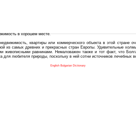
ижимость в хорошем месте.
едвижимость, квартиры или коммерческого объекта в этой стране оч
дной из самых древних и прекрасных стран Европы. Удивительные холм
и живописными равнинами. Немаловажен также и тот факт, что Болга
та для любителя природы, поскольку в ней сотни источников лечебных 
во в плане купить в Болгария недвижимость заключено в том, что Б
English Bulgarian Dictionary
и.
 с полезным и выгодным. Вы можете купить в Болгария недвижимость
нях, охотничьи угодья или участки в горах - все, что Вы пожелаете.
 вот лучшая возможность для Инвестиции недвижимость.
движимость болгарии и воспользоваться всеми благами европейской с
 покупать
реживает инвестиционный бум, предполагая высокую доходность. 