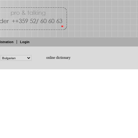
istration
Login
online dictionary