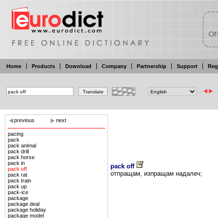
Home
Products
Download
Company
Partnership
Support
Reg
previous
next
pacing
pack
pack animal
pack drill
pack horse
pack in
pack off
pack off
отпращам, изпращам надалеч;
pack rat
pack train
pack up
pack-ice
package
package deal
package holiday
package model