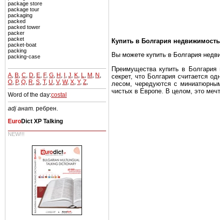
package store
package tour
packaging
packed
packed tower
packer
packet
Купить в Болгария недвижимость
packet-boat
packing
Вы можете купить в Болгария недв
packing-case
Преимущества купить в Болгария н
A
,
B
,
C
,
D
,
E
,
F
,
G
,
H
,
I
,
J
,
K
,
L
,
M
,
N
,
секрет, что Болгария считается о
O
,
P
,
Q
,
R
,
S
,
T
,
U
,
V
,
W
,
X
,
Y
,
Z
,
лесом, чередуются с миниатюрным
чистых в Европе. В целом, это меч
Word of the day:
costal
Еще одно существенное преимущест
adj анат.
ребрен.
почти нет криминала и преступност
Euro
Dict XP Talking
Вы неизбежно совмещаете приятное
побережье, живописные дома в дерев
NEW!!!
Купить в Болгария недвижимость -
Чтобы вложить свой капитал в Не
Болгария недвижимость.
Недвижимость Болгарии выгодно
Рынок недвижимость Болгария пе