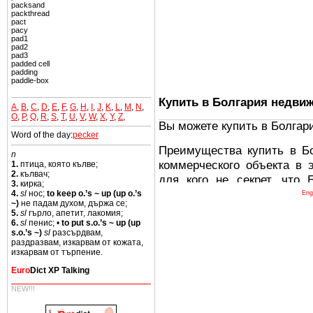
packsand
packthread
pact
pacy
pad1
pad2
pad3
padded cell
padding
paddle-box
Купить в Болгария недви
A
,
B
,
C
,
D
,
E
,
F
,
G
,
H
,
I
,
J
,
K
,
L
,
M
,
N
,
O
,
P
,
Q
,
R
,
S
,
T
,
U
,
V
,
W
,
X
,
Y
,
Z
,
Вы можете купить в Болгар
Word of the day:
pecker
Преимущества купить в Б
n
коммерческого объекта в 
1.
птица, която кълве;
2.
кълвач;
для кого не секрет, что
3.
кирка;
древних и прекрасных ст
4.
sl
нос;
to keep o.’s ~ up (up o.’s
Eng
~)
не падам духом, държа се;
восхитительные горы,
5.
sl
гърло, апетит, лакомия;
миниатюрными живописным
6.
sl
пенис; •
to put s.o.’s ~ up (up
s.o.’s ~)
sl
разсърдвам,
тот факт, что Болгария - 
раздразвам, изкарвам от кожата,
Европе. В целом, это мечт
изкарвам от търпение.
ней сотни источников лече
Euro
Dict XP Talking
Еще одно существенное
NEW!!!
Болгария недвижимость