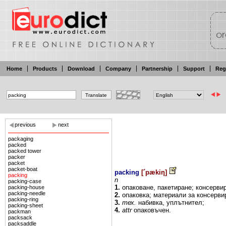
Home
Products
Download
Company
Partnership
Support
Reg
previous
next
packaging
packed
packed tower
packer
packet
packet-boat
packing
[
´pækiη
]
packing
n
packing-case
1.
опаковане,
пакетиране;
консерви
packing-house
packing-needle
2.
опаковка;
материали
за
консерви
packing-ring
3.
тех.
набивка,
уплътнител;
packing-sheet
4.
attr
опаковъчен.
packman
packsack
packsaddle