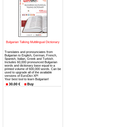
безопасная страна - в ней 
Вы неизбежно совмещаете 
можете купить в Болгария 
земли на побережье, жив
угодья или участки в горах 
Купить в Болгария недвиж
Bulgarian Talking Multilingual Dictionary
Инвестиции недвижимость.
Translates and pronounciates from
Чтобы вложить свой ка
Bulgarian to English, German, French,
Spanish, Italian, Greek and Turkish.
воспользоваться всеми бл
Includes 60,000 pronounced Bulgarian
words and dictionary base equal to a
только купить в Болгария 
printed volume of 600,000 words. Can be
used to upgrade all of the available
versions of EuroDict XP!
Your best tool to learn Bulgarian!
30.00 €
Buy
Недвижимость Болгарии 
Рынок недвижимость Болга
предполагая высокую дох
покупка недвижимость Бо
членом Евросоюза. 15