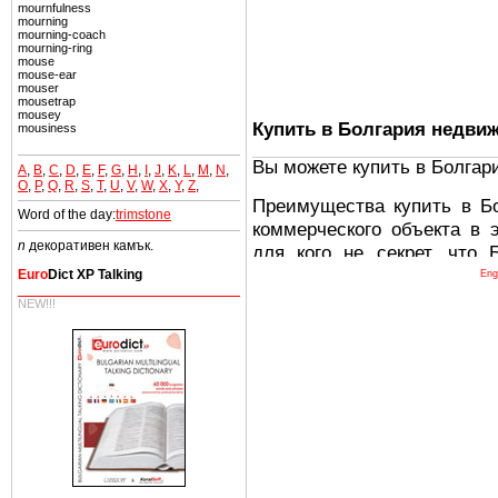
mournfulness
mourning
mourning-coach
mourning-ring
mouse
mouse-ear
mouser
mousetrap
mousey
Купить в Болгария недви
mousiness
Вы можете купить в Болгар
A
,
B
,
C
,
D
,
E
,
F
,
G
,
H
,
I
,
J
,
K
,
L
,
M
,
N
,
O
,
P
,
Q
,
R
,
S
,
T
,
U
,
V
,
W
,
X
,
Y
,
Z
,
Преимущества купить в Б
Word of the day:
trimstone
коммерческого объекта в 
n
декоративен камък.
для кого не секрет, что
древних и прекрасных ст
Euro
Dict XP Talking
Eng
восхитительные горы,
NEW!!!
миниатюрными живописным
тот факт, что Болгария - 
Европе. В целом, это мечт
ней сотни источников лече
Еще одно существенное
Болгария недвижимость
безопасная страна - в ней 