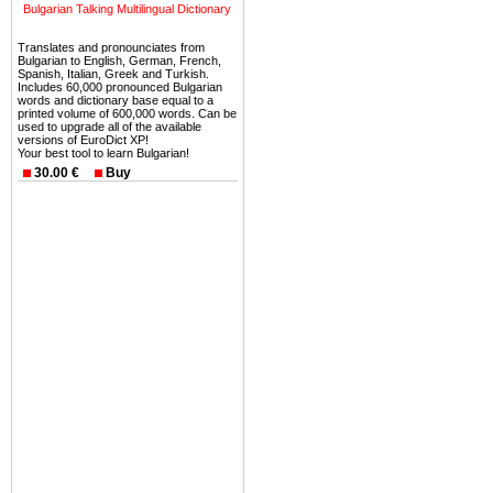
Bulgarian Talking Multilingual Dictionary
Вы неизбежно совмещаете 
можете купить в Болгария 
Translates and pronounciates from
земли на побережье, жив
Bulgarian to English, German, French,
Spanish, Italian, Greek and Turkish.
угодья или участки в горах 
Includes 60,000 pronounced Bulgarian
words and dictionary base equal to a
printed volume of 600,000 words. Can be
Купить в Болгария недвиж
used to upgrade all of the available
versions of EuroDict XP!
Инвестиции недвижимость.
Your best tool to learn Bulgarian!
30.00 €
Buy
Чтобы вложить свой ка
воспользоваться всеми бл
только купить в Болгария 
Недвижимость Болгарии 
Рынок недвижимость Болга
предполагая высокую дох
покупка недвижимость Бо
членом Евросоюза. 15
недвижимости в Болга
территориальной близост