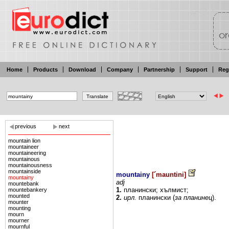
Home
Products
Download
Company
Partnership
Support
Reg
previous
next
mountain lion
mountaineer
mountaineering
mountainous
mountainousness
mountainside
mountainy
[
´mauntini
]
mountainy
adj
mountebank
1.
планински;
хълмист;
mountebankery
mounted
2.
ирл.
планински (
за
планинец
).
mounter
mounting
mourn
mourner
mournful