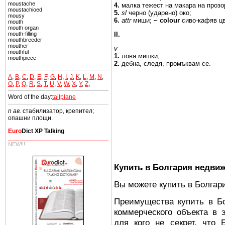
moustache
4.
малка
тежест на
макара
на
прозо
moustachioed
5.
sl
черно
(ударено)
око;
mousy
6.
attr
миши;
~ colour
сиво-кафяв
ц
mouth
mouth organ
II.
mouth-filling
mouthbreeder
mouther
v
mouthful
1.
ловя мишки;
mouthpiece
2.
дебна, следя,
промъквам се.
A
,
B
,
C
,
D
,
E
,
F
,
G
,
H
,
I
,
J
,
K
,
L
,
M
,
N
,
O
,
P
,
Q
,
R
,
S
,
T
,
U
,
V
,
W
,
X
,
Y
,
Z
,
Word of the day:
tailplane
n ав.
стабилизатор, крепител;
опашни площи.
Euro
Dict XP Talking
NEW!!!
Купить в Болгария недви
Вы можете купить в Болгар
Преимущества купить в Б
коммерческого объекта в 
для кого не секрет, что