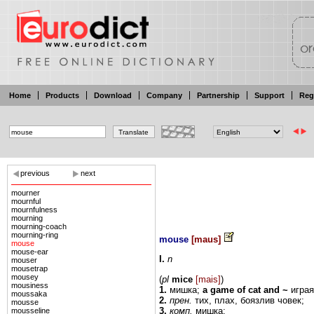
Home
Products
Download
Company
Partnership
Support
Reg
previous
next
mourner
mournful
mournfulness
mourning
mourning-coach
mourning-ring
mouse
[
maus
]
mouse
mouse-ear
I.
n
mouser
mousetrap
mousey
(
pl
mice
[mais]
)
mousiness
1.
мишка;
a
game of cat
and ~
играя
moussaka
2.
прен.
тих,
плах,
боязлив човек;
mousse
3.
комп.
мишка;
mousseline