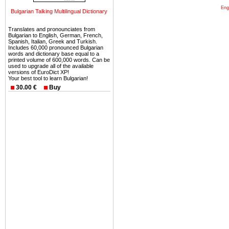
древних и прекрасных ст
Eng
Bulgarian Talking Multilingual Dictionary
восхитительные горы,
миниатюрными живописным
Translates and pronounciates from
Bulgarian to English, German, French,
тот факт, что Болгария - 
Spanish, Italian, Greek and Turkish.
Includes 60,000 pronounced Bulgarian
Европе. В целом, это мечт
words and dictionary base equal to a
printed volume of 600,000 words. Can be
ней сотни источников лече
used to upgrade all of the available
versions of EuroDict XP!
Еще одно существенное
Your best tool to learn Bulgarian!
30.00 €
Buy
Болгария недвижимость
безопасная страна - в ней 
Вы неизбежно совмещаете 
можете купить в Болгария 
земли на побережье, жив
угодья или участки в горах 
Купить в Болгария недвиж
Инвестиции недвижимость.
Чтобы вложить свой ка
воспользоваться всеми бл
только купить в Болгария 