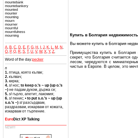
mountebank
mountebankery
mounted
mounter
mounting
mourn
mourner
mournful
mournfulness
Купить в Болгария недвижимость
mourning
Вы можете купить в Болгария недв
A
,
B
,
C
,
D
,
E
,
F
,
G
,
H
,
I
,
J
,
K
,
L
,
M
,
N
,
O
,
P
,
Q
,
R
,
S
,
T
,
U
,
V
,
W
,
X
,
Y
,
Z
,
Преимущества купить в Болгария н
секрет, что Болгария считается о
Word of the day:
pecker
лесом, чередуются с миниатюрным
чистых в Европе. В целом, это меч
n
1.
птица, която кълве;
Еще одно существенное преимущест
2.
кълвач;
почти нет криминала и преступност
3.
кирка;
4.
sl
нос;
to keep o.’s ~ up (up o.’s
Вы неизбежно совмещаете приятное
~)
не падам духом, държа се;
побережье, живописные дома в дерев
5.
sl
гърло, апетит, лакомия;
6.
sl
пенис; •
to put s.o.’s ~ up (up
Купить в Болгария недвижимость -
s.o.’s ~)
sl
разсърдвам,
раздразвам, изкарвам от кожата,
Чтобы вложить свой капитал в Не
изкарвам от търпение.
Болгария недвижимость.
Euro
Dict XP Talking
NEW!!!
Недвижимость Болгарии выгодно