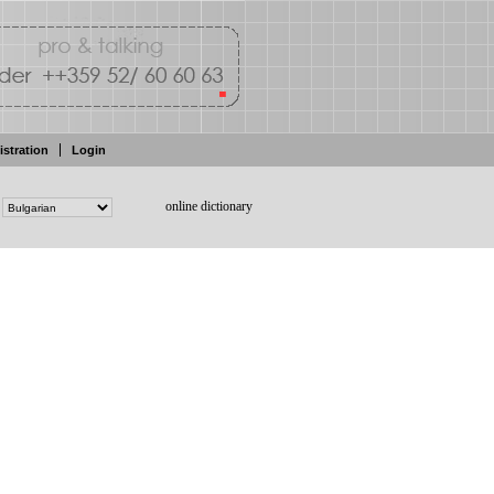
istration
Login
online dictionary