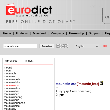
Home
Products
Download
Company
Partnership
Support
Reg
previous
next
mound
mount
mountable
mountain
mountain ash
mountain bike
mountain cat
[
´mauntin¸kæt
]
mountain cat
n
mountain dew
1.
кугуар
Felis
concolor
;
mountain lion
mountaineer
2.
рис.
mountaineering
mountainous
mountainousness
mountainside
mountainy