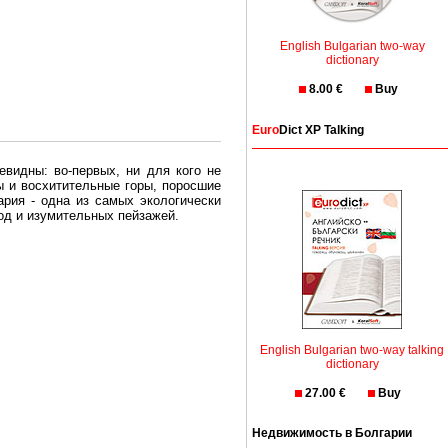
English Bulgarian two-way
dictionary
8.00 €
Buy
Euro
Dict XP Talking
евидны: во-первых, ни для кого не
ы и восхитительные горы, поросшие
рия - одна из самых экологически
вод и изумительных пейзажей.
олгария безопасная страна - в ней
, что Вы хотите: участки земли на
English Bulgarian two-way talking
траны необходимо только купить в
dictionary
27.00 €
Buy
Недвижимость в Болгарии