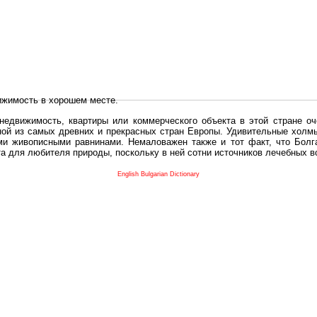
ижимость в хорошем месте.
едвижимость, квартиры или коммерческого объекта в этой стране оч
дной из самых древних и прекрасных стран Европы. Удивительные холм
и живописными равнинами. Немаловажен также и тот факт, что Болга
та для любителя природы, поскольку в ней сотни источников лечебных 
во в плане купить в Болгария недвижимость заключено в том, что Б
English Bulgarian Dictionary
и.
 с полезным и выгодным. Вы можете купить в Болгария недвижимость
нях, охотничьи угодья или участки в горах - все, что Вы пожелаете.
 вот лучшая возможность для Инвестиции недвижимость.
движимость болгарии и воспользоваться всеми благами европейской с
 покупать