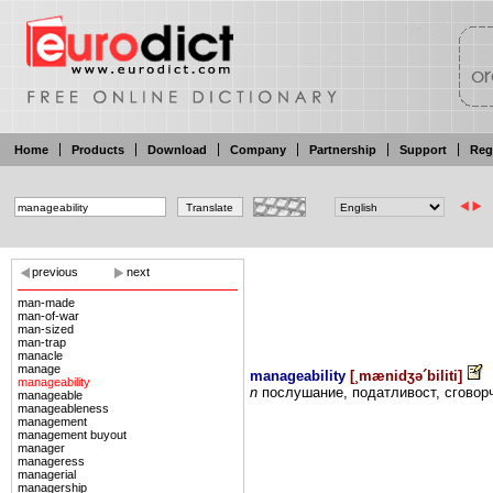
Home
Products
Download
Company
Partnership
Support
Reg
previous
next
man-made
man-of-war
man-sized
man-trap
manacle
manage
manageability
[
¸mænidʒə´biliti
]
manageability
n
послушание,
податливост,
сговор
manageable
manageableness
management
management buyout
manager
manageress
managerial
managership