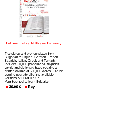
можете купить в Болгария 
земли на побережье, жив
угодья или участки в горах 
Купить в Болгария недвиж
Инвестиции недвижимость.
Чтобы вложить свой ка
Bulgarian Talking Multilingual Dictionary
воспользоваться всеми бл
только купить в Болгария 
Translates and pronounciates from
Bulgarian to English, German, French,
Spanish, Italian, Greek and Turkish.
Includes 60,000 pronounced Bulgarian
words and dictionary base equal to a
printed volume of 600,000 words. Can be
used to upgrade all of the available
versions of EuroDict XP!
Недвижимость Болгарии 
Your best tool to learn Bulgarian!
30.00 €
Buy
Рынок недвижимость Болга
предполагая высокую дох
покупка недвижимость Бо
членом Евросоюза. 15
недвижимости в Болга
территориальной близост
барьера и низкой налогово