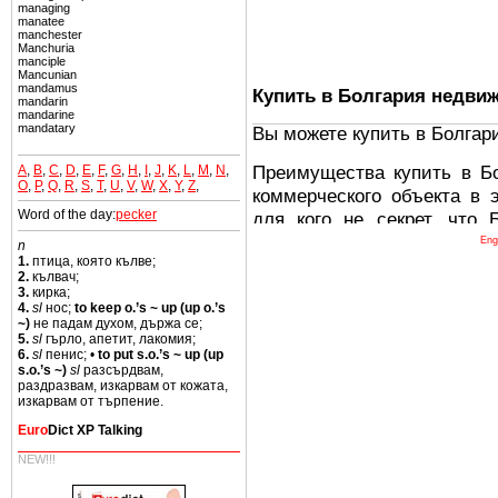
managing
manatee
manchester
Manchuria
manciple
Mancunian
mandamus
Купить в Болгария недви
mandarin
mandarine
mandatary
Вы можете купить в Болгар
Преимущества купить в Б
A
,
B
,
C
,
D
,
E
,
F
,
G
,
H
,
I
,
J
,
K
,
L
,
M
,
N
,
O
,
P
,
Q
,
R
,
S
,
T
,
U
,
V
,
W
,
X
,
Y
,
Z
,
коммерческого объекта в 
Word of the day:
pecker
для кого не секрет, что
древних и прекрасных ст
Eng
n
1.
птица, която кълве;
восхитительные горы,
2.
кълвач;
миниатюрными живописным
3.
кирка;
4.
sl
нос;
to keep o.’s ~ up (up o.’s
тот факт, что Болгария - 
~)
не падам духом, държа се;
Европе. В целом, это мечт
5.
sl
гърло, апетит, лакомия;
6.
sl
пенис; •
to put s.o.’s ~ up (up
ней сотни источников лече
s.o.’s ~)
sl
разсърдвам,
раздразвам, изкарвам от кожата,
Еще одно существенное
изкарвам от търпение.
Болгария недвижимость
Euro
Dict XP Talking
безопасная страна - в ней 
NEW!!!
Вы неизбежно совмещаете 