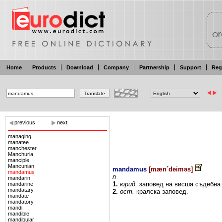
Home
Products
Download
Company
Partnership
Support
Reg
previous
next
managing
manatee
manchester
Manchuria
manciple
Mancunian
mandamus
[
mæn´deiməs
]
mandamus
n
mandarin
1.
юрид.
заповед на
висша
съдебна
mandarine
mandatary
2.
ост.
кралска заповед.
mandate
mandatory
mandi
mandible
mandibular