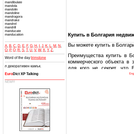
mandibulate
mandola
mandolin
mandoline
mandragora
mandrake
mandrel
mandrill
manducate
Купить в Болгария недви
manducation
Вы можете купить в Болгар
A
,
B
,
C
,
D
,
E
,
F
,
G
,
H
,
I
,
J
,
K
,
L
,
M
,
N
,
O
,
P
,
Q
,
R
,
S
,
T
,
U
,
V
,
W
,
X
,
Y
,
Z
,
Преимущества купить в Б
Word of the day:
trimstone
коммерческого объекта в 
n
декоративен камък.
для кого не секрет, что
древних и прекрасных ст
Euro
Dict XP Talking
Eng
восхитительные горы,
NEW!!!
миниатюрными живописным
тот факт, что Болгария - 
Европе. В целом, это мечт
ней сотни источников лече
Еще одно существенное
Болгария недвижимость
безопасная страна - в ней 