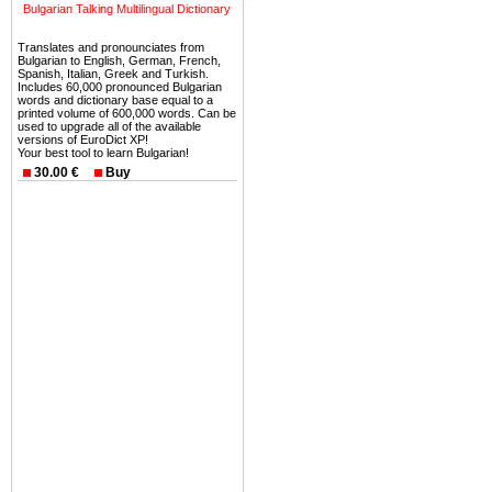
Bulgarian Talking Multilingual Dictionary
Вы неизбежно совмещаете 
можете купить в Болгария 
Translates and pronounciates from
земли на побережье, жив
Bulgarian to English, German, French,
Spanish, Italian, Greek and Turkish.
угодья или участки в горах 
Includes 60,000 pronounced Bulgarian
words and dictionary base equal to a
printed volume of 600,000 words. Can be
Купить в Болгария недвиж
used to upgrade all of the available
versions of EuroDict XP!
Инвестиции недвижимость.
Your best tool to learn Bulgarian!
30.00 €
Buy
Чтобы вложить свой ка
воспользоваться всеми бл
только купить в Болгария 
Недвижимость Болгарии 
Рынок недвижимость Болга
предполагая высокую дох
покупка недвижимость Бо
членом Евросоюза. 15
недвижимости в Болга
территориальной близост