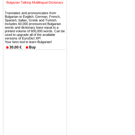
можете купить в Болгария 
Bulgarian Talking Multilingual Dictionary
земли на побережье, жив
Translates and pronounciates from
угодья или участки в горах 
Bulgarian to English, German, French,
Spanish, Italian, Greek and Turkish.
Купить в Болгария недвиж
Includes 60,000 pronounced Bulgarian
words and dictionary base equal to a
Инвестиции недвижимость.
printed volume of 600,000 words. Can be
used to upgrade all of the available
versions of EuroDict XP!
Чтобы вложить свой ка
Your best tool to learn Bulgarian!
воспользоваться всеми бл
30.00 €
Buy
только купить в Болгария 
Недвижимость Болгарии 
Рынок недвижимость Болга
предполагая высокую дох
покупка недвижимость Бо
членом Евросоюза. 15
недвижимости в Болга
территориальной близост
барьера и низкой налогово