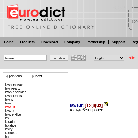
Home
Products
Download
Company
Partnership
Support
Reg
previous
next
lawn-mower
lawn-party
lawn-sprinkler
lawn-tennis
lawny
laws
lawsuit
[
´lɔ:¸sju:t
]
lawsuit
n
съдебен процес.
lawyer
lawyer-like
lax
laxation
laxative
laxity
laxness
lay