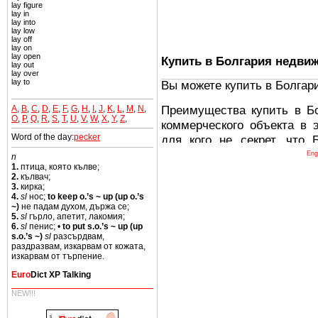
lay figure
lay in
lay into
lay low
lay off
lay on
lay open
Купить в Болгария недви
lay out
lay over
lay to
Вы можете купить в Болгар
Преимущества купить в Б
A
,
B
,
C
,
D
,
E
,
F
,
G
,
H
,
I
,
J
,
K
,
L
,
M
,
N
,
O
,
P
,
Q
,
R
,
S
,
T
,
U
,
V
,
W
,
X
,
Y
,
Z
,
коммерческого объекта в 
Word of the day:
pecker
для кого не секрет, что
древних и прекрасных ст
Eng
n
1.
птица, която кълве;
восхитительные горы,
2.
кълвач;
миниатюрными живописным
3.
кирка;
4.
sl
нос;
to keep o.’s ~ up (up o.’s
тот факт, что Болгария - 
~)
не падам духом, държа се;
Европе. В целом, это мечт
5.
sl
гърло, апетит, лакомия;
6.
sl
пенис; •
to put s.o.’s ~ up (up
ней сотни источников лече
s.o.’s ~)
sl
разсърдвам,
раздразвам, изкарвам от кожата,
Еще одно существенное
изкарвам от търпение.
Болгария недвижимость
Euro
Dict XP Talking
безопасная страна - в ней 
NEW!!!
Вы неизбежно совмещаете 