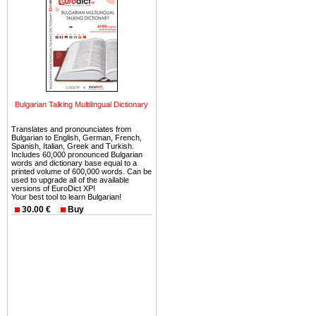
можете купить в Болгария 
земли на побережье, жив
угодья или участки в горах 
Купить в Болгария недвиж
Инвестиции недвижимость.
Чтобы вложить свой ка
Bulgarian Talking Multilingual Dictionary
воспользоваться всеми бл
только купить в Болгария 
Translates and pronounciates from
Bulgarian to English, German, French,
Spanish, Italian, Greek and Turkish.
Includes 60,000 pronounced Bulgarian
words and dictionary base equal to a
printed volume of 600,000 words. Can be
used to upgrade all of the available
versions of EuroDict XP!
Недвижимость Болгарии 
Your best tool to learn Bulgarian!
30.00 €
Buy
Рынок недвижимость Болга
предполагая высокую дох
покупка недвижимость Бо
членом Евросоюза. 15
недвижимости в Болга
территориальной близост
барьера и низкой налогово