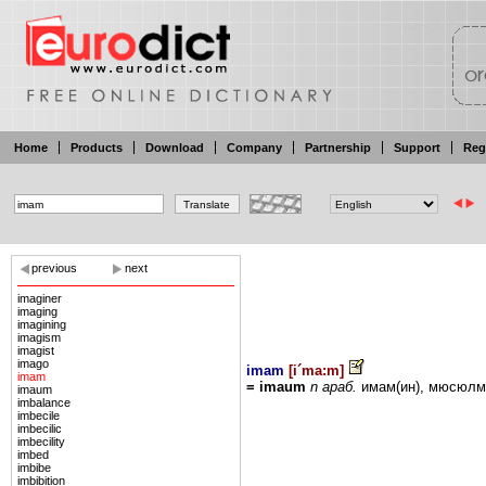
Home
Products
Download
Company
Partnership
Support
Reg
previous
next
imaginer
imaging
imagining
imagism
imagist
imago
imam
[
i´ma:m
]
imam
= imaum
n
араб.
имам(ин),
мюсюлм
imaum
imbalance
imbecile
imbecilic
imbecility
imbed
imbibe
imbibition