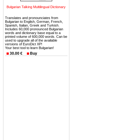
можете купить в Болгария 
Bulgarian Talking Multilingual Dictionary
земли на побережье, жив
угодья или участки в горах 
Translates and pronounciates from
Bulgarian to English, German, French,
Купить в Болгария недвиж
Spanish, Italian, Greek and Turkish.
Includes 60,000 pronounced Bulgarian
Инвестиции недвижимость.
words and dictionary base equal to a
printed volume of 600,000 words. Can be
used to upgrade all of the available
Чтобы вложить свой ка
versions of EuroDict XP!
Your best tool to learn Bulgarian!
воспользоваться всеми бл
30.00 €
Buy
только купить в Болгария 
Недвижимость Болгарии 
Рынок недвижимость Болга
предполагая высокую дох
покупка недвижимость Бо
членом Евросоюза. 15
недвижимости в Болга
территориальной близост
барьера и низкой налогово