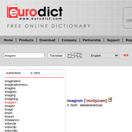
Home
Products
Download
Company
Partnership
Support
Reg
previous
next
imaginative
imaginativeness
imagine
imaginer
imaging
imagining
imagism
[
´imidʒizəm
]
imagism
n лит.
имажинизъм.
imagist
imago
imam
imaum
imbalance
imbecile
imbecilic
imbecility