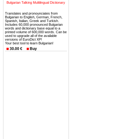
можете купить в Болгария 
Bulgarian Talking Multilingual Dictionary
земли на побережье, жив
Translates and pronounciates from
угодья или участки в горах 
Bulgarian to English, German, French,
Spanish, Italian, Greek and Turkish.
Купить в Болгария недвиж
Includes 60,000 pronounced Bulgarian
words and dictionary base equal to a
Инвестиции недвижимость.
printed volume of 600,000 words. Can be
used to upgrade all of the available
versions of EuroDict XP!
Чтобы вложить свой ка
Your best tool to learn Bulgarian!
воспользоваться всеми бл
30.00 €
Buy
только купить в Болгария 
Недвижимость Болгарии 
Рынок недвижимость Болга
предполагая высокую дох
покупка недвижимость Бо
членом Евросоюза. 15
недвижимости в Болга
территориальной близост
барьера и низкой налогово