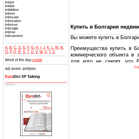
imbed
imbibe
imbibition
imbrex
imbricate
imbrication
imbrices
Купить в Болгария недви
imbroglio
imbrue
imbruement
Вы можете купить в Болгар
Преимущества купить в Б
A
,
B
,
C
,
D
,
E
,
F
,
G
,
H
,
I
,
J
,
K
,
L
,
M
,
N
,
O
,
P
,
Q
,
R
,
S
,
T
,
U
,
V
,
W
,
X
,
Y
,
Z
,
коммерческого объекта в 
Word of the day:
costal
для кого не секрет, что
древних и прекрасных ст
Eng
adj анат.
ребрен.
восхитительные горы,
Euro
Dict XP Talking
миниатюрными живописным
NEW!!!
тот факт, что Болгария - 
Европе. В целом, это мечт
ней сотни источников лече
Еще одно существенное
Болгария недвижимость
безопасная страна - в ней 
Вы неизбежно совмещаете 