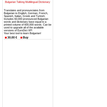
можете купить в Болгария 
Bulgarian Talking Multilingual Dictionary
земли на побережье, жив
Translates and pronounciates from
угодья или участки в горах 
Bulgarian to English, German, French,
Spanish, Italian, Greek and Turkish.
Купить в Болгария недвиж
Includes 60,000 pronounced Bulgarian
words and dictionary base equal to a
Инвестиции недвижимость.
printed volume of 600,000 words. Can be
used to upgrade all of the available
versions of EuroDict XP!
Чтобы вложить свой ка
Your best tool to learn Bulgarian!
воспользоваться всеми бл
30.00 €
Buy
только купить в Болгария 
Недвижимость Болгарии 
Рынок недвижимость Болга
предполагая высокую дох
покупка недвижимость Бо
членом Евросоюза. 15
недвижимости в Болга
территориальной близост
барьера и низкой налогово