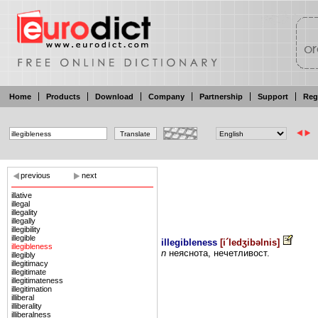
Home
Products
Download
Company
Partnership
Support
Reg
previous
next
illative
illegal
illegality
illegally
illegibility
illegible
illegibleness
[
i´ledʒibəlnis
]
illegibleness
n
неяснота, нечетливост.
illegibly
illegitimacy
illegitimate
illegitimateness
illegitimation
illiberal
illiberality
illiberalness