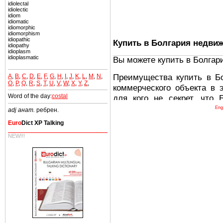
idiolectal
idiolectic
idiom
idiomatic
idiomorphic
idiomorphism
idiopathic
Купить в Болгария недви
idiopathy
idioplasm
idioplasmatic
Вы можете купить в Болгар
Преимущества купить в Б
A
,
B
,
C
,
D
,
E
,
F
,
G
,
H
,
I
,
J
,
K
,
L
,
M
,
N
,
O
,
P
,
Q
,
R
,
S
,
T
,
U
,
V
,
W
,
X
,
Y
,
Z
,
коммерческого объекта в 
Word of the day:
costal
для кого не секрет, что
древних и прекрасных ст
Eng
adj анат.
ребрен.
восхитительные горы,
Euro
Dict XP Talking
миниатюрными живописным
NEW!!!
тот факт, что Болгария - 
Европе. В целом, это мечт
ней сотни источников лече
Еще одно существенное
Болгария недвижимость
безопасная страна - в ней 
Вы неизбежно совмещаете 