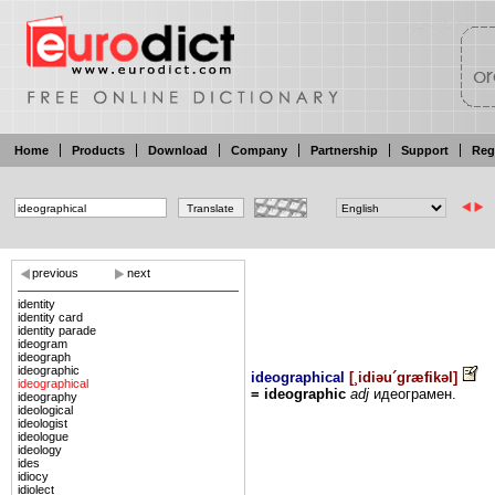
Home
Products
Download
Company
Partnership
Support
Reg
previous
next
identity
identity card
identity parade
ideogram
ideograph
ideographic
ideographical
[
¸idiəu´græfikəl
]
ideographical
= ideographic
adj
идеограмен.
ideography
ideological
ideologist
ideologue
ideology
ides
idiocy
idiolect