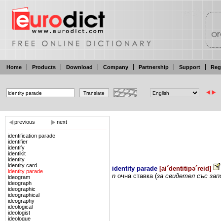
Home
Products
Download
Company
Partnership
Support
Reg
previous
next
identification parade
identifier
identify
identikit
identity
identity card
identity parade
[
ai´dentitipə´reid
]
identity parade
n
очна
ставка (
за
свидетел със
зап
ideogram
ideograph
ideographic
ideographical
ideography
ideological
ideologist
ideologue