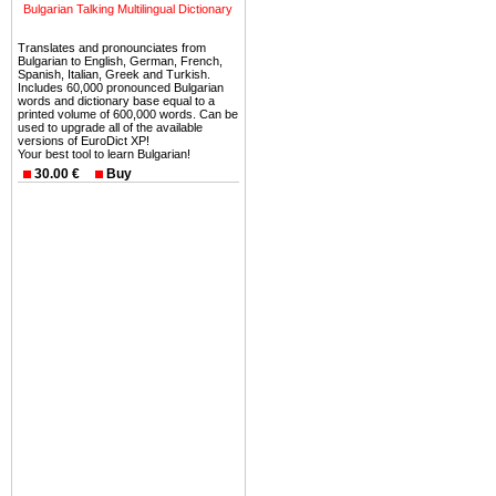
можете купить в Болгария 
Bulgarian Talking Multilingual Dictionary
земли на побережье, жив
Translates and pronounciates from
угодья или участки в горах 
Bulgarian to English, German, French,
Spanish, Italian, Greek and Turkish.
Купить в Болгария недвиж
Includes 60,000 pronounced Bulgarian
words and dictionary base equal to a
Инвестиции недвижимость.
printed volume of 600,000 words. Can be
used to upgrade all of the available
versions of EuroDict XP!
Чтобы вложить свой ка
Your best tool to learn Bulgarian!
воспользоваться всеми бл
30.00 €
Buy
только купить в Болгария 
Недвижимость Болгарии 
Рынок недвижимость Болга
предполагая высокую дох
покупка недвижимость Бо
членом Евросоюза. 15
недвижимости в Болга
территориальной близост
барьера и низкой налогово