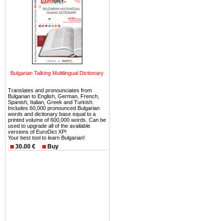
можете купить в Болгария 
земли на побережье, жив
угодья или участки в горах 
Купить в Болгария недвиж
Инвестиции недвижимость.
Чтобы вложить свой ка
Bulgarian Talking Multilingual Dictionary
воспользоваться всеми бл
только купить в Болгария 
Translates and pronounciates from
Bulgarian to English, German, French,
Spanish, Italian, Greek and Turkish.
Includes 60,000 pronounced Bulgarian
words and dictionary base equal to a
printed volume of 600,000 words. Can be
used to upgrade all of the available
versions of EuroDict XP!
Недвижимость Болгарии 
Your best tool to learn Bulgarian!
30.00 €
Buy
Рынок недвижимость Болга
предполагая высокую дох
покупка недвижимость Бо
членом Евросоюза. 15
недвижимости в Болга
территориальной близост
барьера и низкой налогово