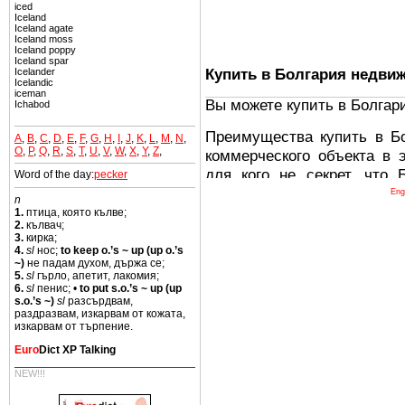
iced
Iceland
Iceland agate
Iceland moss
Iceland poppy
Iceland spar
Купить в Болгария недви
Icelander
Icelandic
iceman
Вы можете купить в Болгар
Ichabod
Преимущества купить в Б
A
,
B
,
C
,
D
,
E
,
F
,
G
,
H
,
I
,
J
,
K
,
L
,
M
,
N
,
O
,
P
,
Q
,
R
,
S
,
T
,
U
,
V
,
W
,
X
,
Y
,
Z
,
коммерческого объекта в 
для кого не секрет, что
Word of the day:
pecker
древних и прекрасных ст
Eng
n
восхитительные горы,
1.
птица, която кълве;
2.
кълвач;
миниатюрными живописным
3.
кирка;
тот факт, что Болгария - 
4.
sl
нос;
to keep o.’s ~ up (up o.’s
~)
не падам духом, държа се;
Европе. В целом, это мечт
5.
sl
гърло, апетит, лакомия;
ней сотни источников лече
6.
sl
пенис; •
to put s.o.’s ~ up (up
s.o.’s ~)
sl
разсърдвам,
раздразвам, изкарвам от кожата,
Еще одно существенное
изкарвам от търпение.
Болгария недвижимость
Euro
Dict XP Talking
безопасная страна - в ней 
NEW!!!
Вы неизбежно совмещаете 