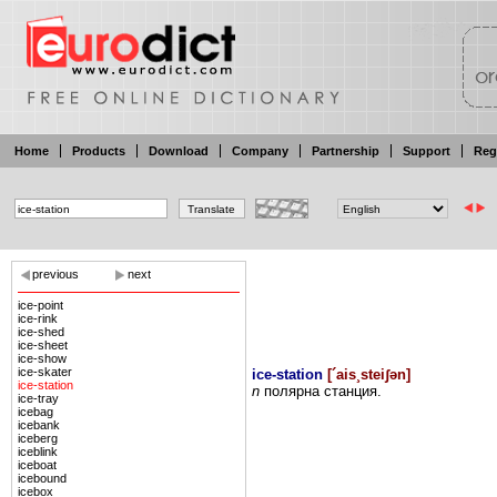
Home
Products
Download
Company
Partnership
Support
Reg
previous
next
ice-point
ice-rink
ice-shed
ice-sheet
ice-show
ice-skater
ice-station
[
´ais¸steiʃən
]
ice-station
n
полярна
станция.
ice-tray
icebag
icebank
iceberg
iceblink
iceboat
icebound
icebox