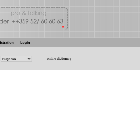
istration
Login
online dictionary