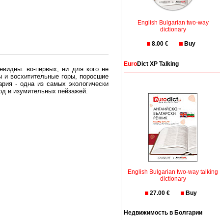
English Bulgarian two-way
dictionary
8.00 €
Buy
Euro
Dict XP Talking
евидны: во-первых, ни для кого не
ы и восхитительные горы, поросшие
рия - одна из самых экологически
вод и изумительных пейзажей.
олгария безопасная страна - в ней
, что Вы хотите: участки земли на
траны необходимо только купить в
English Bulgarian two-way talking
dictionary
27.00 €
Buy
Недвижимость в Болгарии
Особенно привлекательна покупка