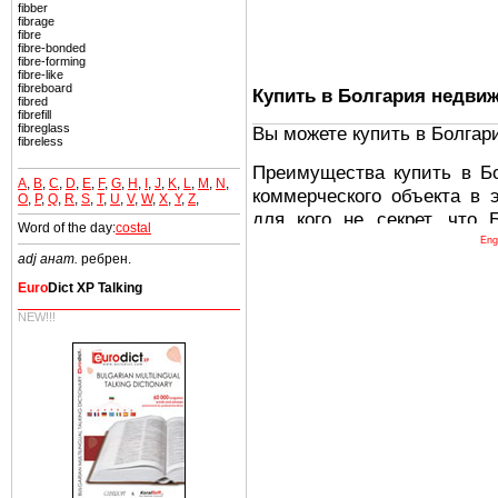
fibber
fibrage
fibre
fibre-bonded
fibre-forming
fibre-like
fibreboard
Купить в Болгария недви
fibred
fibrefill
fibreglass
Вы можете купить в Болгар
fibreless
Преимущества купить в Б
A
,
B
,
C
,
D
,
E
,
F
,
G
,
H
,
I
,
J
,
K
,
L
,
M
,
N
,
коммерческого объекта в 
O
,
P
,
Q
,
R
,
S
,
T
,
U
,
V
,
W
,
X
,
Y
,
Z
,
для кого не секрет, что
Word of the day:
costal
древних и прекрасных ст
Eng
adj анат.
ребрен.
восхитительные горы,
миниатюрными живописным
Euro
Dict XP Talking
тот факт, что Болгария - 
NEW!!!
Европе. В целом, это мечт
ней сотни источников лече
Еще одно существенное
Болгария недвижимость
безопасная страна - в ней 
Вы неизбежно совмещаете 