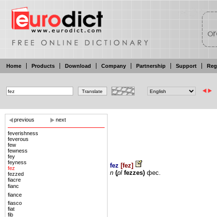
Home
Products
Download
Company
Partnership
Support
Reg
previous
next
feverishness
feverous
few
fewness
fey
feyness
fez
[
fez
]
fez
n
(
pl
fezzes)
фес.
fezzed
fiacre
fianc
fiance
fiasco
fiat
fib