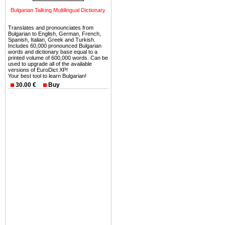
можете купить в Болгария 
Bulgarian Talking Multilingual Dictionary
земли на побережье, жив
угодья или участки в горах 
Translates and pronounciates from
Bulgarian to English, German, French,
Купить в Болгария недвиж
Spanish, Italian, Greek and Turkish.
Includes 60,000 pronounced Bulgarian
Инвестиции недвижимость.
words and dictionary base equal to a
printed volume of 600,000 words. Can be
used to upgrade all of the available
Чтобы вложить свой ка
versions of EuroDict XP!
Your best tool to learn Bulgarian!
воспользоваться всеми бл
30.00 €
Buy
только купить в Болгария 
Недвижимость Болгарии 
Рынок недвижимость Болга
предполагая высокую дох
покупка недвижимость Бо
членом Евросоюза. 15
недвижимости в Болга
территориальной близост
барьера и низкой налогово