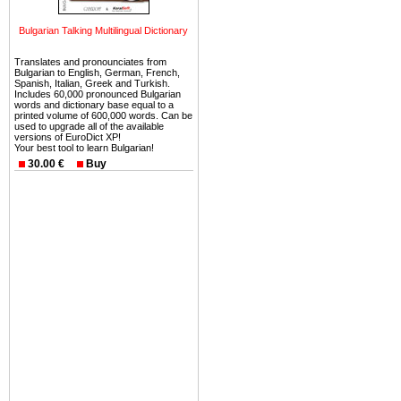
можете купить в Болгария 
земли на побережье, жив
Bulgarian Talking Multilingual Dictionary
угодья или участки в горах 
Translates and pronounciates from
Купить в Болгария недвиж
Bulgarian to English, German, French,
Spanish, Italian, Greek and Turkish.
Инвестиции недвижимость.
Includes 60,000 pronounced Bulgarian
words and dictionary base equal to a
printed volume of 600,000 words. Can be
Чтобы вложить свой ка
used to upgrade all of the available
versions of EuroDict XP!
воспользоваться всеми бл
Your best tool to learn Bulgarian!
только купить в Болгария 
30.00 €
Buy
Недвижимость Болгарии 
Рынок недвижимость Болга
предполагая высокую дох
покупка недвижимость Бо
членом Евросоюза. 15
недвижимости в Болга
территориальной близост
барьера и низкой налогово