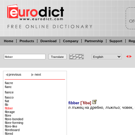
Home
Products
Download
Company
Partnership
Support
Reg
previous
next
fiacre
fianc
fiance
fiasco
fiat
fibber
[
´fibə
]
fib
n
лъжец
на
дребно, лъжльо;
човек,
fibber
fibrage
fibre
fibre-bonded
fibre-forming
fibre-like
fibreboard
fibred