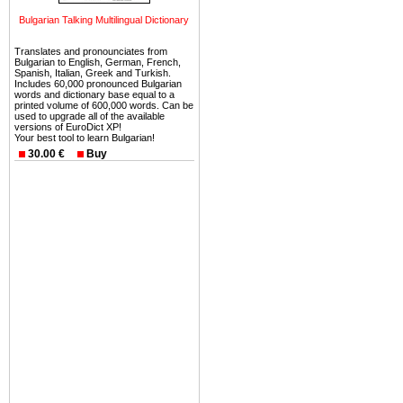
можете купить в Болгария 
Bulgarian Talking Multilingual Dictionary
земли на побережье, жив
угодья или участки в горах 
Translates and pronounciates from
Bulgarian to English, German, French,
Купить в Болгария недвиж
Spanish, Italian, Greek and Turkish.
Includes 60,000 pronounced Bulgarian
Инвестиции недвижимость.
words and dictionary base equal to a
printed volume of 600,000 words. Can be
used to upgrade all of the available
Чтобы вложить свой ка
versions of EuroDict XP!
Your best tool to learn Bulgarian!
воспользоваться всеми бл
30.00 €
Buy
только купить в Болгария 
Недвижимость Болгарии 
Рынок недвижимость Болга
предполагая высокую дох
покупка недвижимость Бо
членом Евросоюза. 15
недвижимости в Болга
территориальной близост
барьера и низкой налогово