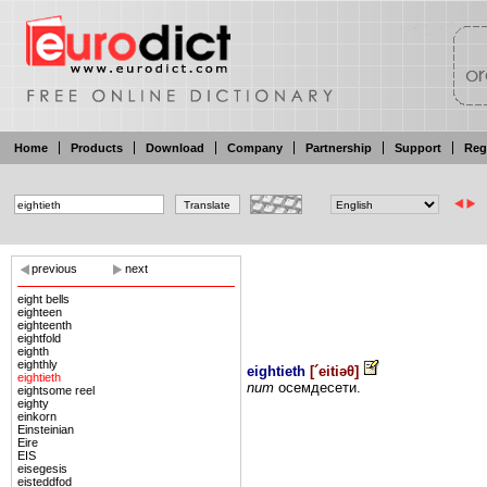
Home
Products
Download
Company
Partnership
Support
Reg
previous
next
eight bells
eighteen
eighteenth
eightfold
eighth
eighthly
eightieth
[
´eitiəθ
]
eightieth
num
осемдесети.
eightsome reel
eighty
einkorn
Einsteinian
Eire
EIS
eisegesis
eisteddfod