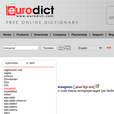
Home
Products
Download
Company
Partnership
Support
Reg
previous
next
eightsome reel
eighty
einkorn
Einsteinian
Eire
EIS
eisegesis
[
¸aisə´dʒi:sis
]
eisegesis
n
собствена
интерпретация
(
на биб
eisteddfod
either
ejaculate
ejaculatio praecox
ejaculation
ejaculative
ejaculatory
eject