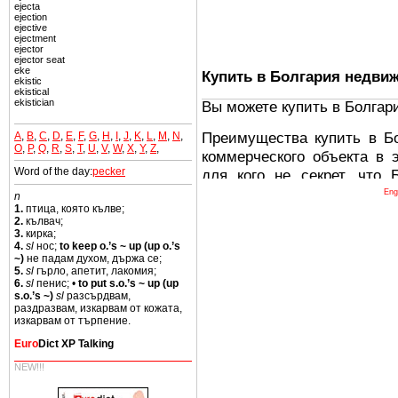
ejecta
ejection
ejective
ejectment
ejector
ejector seat
eke
Купить в Болгария недви
ekistic
ekistical
ekistician
Вы можете купить в Болгар
Преимущества купить в Б
A
,
B
,
C
,
D
,
E
,
F
,
G
,
H
,
I
,
J
,
K
,
L
,
M
,
N
,
O
,
P
,
Q
,
R
,
S
,
T
,
U
,
V
,
W
,
X
,
Y
,
Z
,
коммерческого объекта в 
Word of the day:
pecker
для кого не секрет, что
древних и прекрасных ст
Eng
n
1.
птица, която кълве;
восхитительные горы,
2.
кълвач;
миниатюрными живописным
3.
кирка;
4.
sl
нос;
to keep o.’s ~ up (up o.’s
тот факт, что Болгария - 
~)
не падам духом, държа се;
Европе. В целом, это мечт
5.
sl
гърло, апетит, лакомия;
6.
sl
пенис; •
to put s.o.’s ~ up (up
ней сотни источников лече
s.o.’s ~)
sl
разсърдвам,
раздразвам, изкарвам от кожата,
Еще одно существенное
изкарвам от търпение.
Болгария недвижимость
Euro
Dict XP Talking
безопасная страна - в ней 
NEW!!!
Вы неизбежно совмещаете 