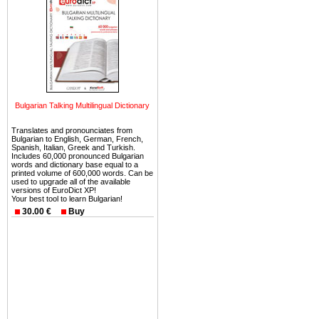
можете купить в Болгария 
земли на побережье, жив
угодья или участки в горах 
Купить в Болгария недвиж
Инвестиции недвижимость.
Чтобы вложить свой ка
Bulgarian Talking Multilingual Dictionary
воспользоваться всеми бл
только купить в Болгария 
Translates and pronounciates from
Bulgarian to English, German, French,
Spanish, Italian, Greek and Turkish.
Includes 60,000 pronounced Bulgarian
words and dictionary base equal to a
printed volume of 600,000 words. Can be
used to upgrade all of the available
versions of EuroDict XP!
Недвижимость Болгарии 
Your best tool to learn Bulgarian!
30.00 €
Buy
Рынок недвижимость Болга
предполагая высокую дох
покупка недвижимость Бо
членом Евросоюза. 15
недвижимости в Болга
территориальной близост
барьера и низкой налогово