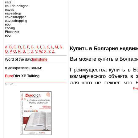
eats
eau-de-cologne
eaves
eavesdrop
eavesdropper
eavesdropping
ebb
ebbing
Ebenezer
ebon
A
,
B
,
C
,
D
,
E
,
F
,
G
,
H
,
I
,
J
,
K
,
L
,
M
,
N
,
Купить в Болгария недви
O
,
P
,
Q
,
R
,
S
,
T
,
U
,
V
,
W
,
X
,
Y
,
Z
,
Вы можете купить в Болгар
Word of the day:
trimstone
n
декоративен камък.
Преимущества купить в Б
коммерческого объекта в 
Euro
Dict XP Talking
для кого не секрет, что
NEW!!!
древних и прекрасных ст
Eng
восхитительные горы,
миниатюрными живописным
тот факт, что Болгария - 
Европе. В целом, это мечт
ней сотни источников лече
Еще одно существенное