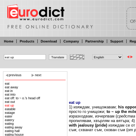
Home
Products
Download
Company
Partnership
Support
Reg
previous
next
eat
eat away
eat in
eat into
eat off: to ~ o.’s head off
eat out
eat up
eat up
1)
изяждам,
унищожавам;
his
oppo
eatable
просто го
унищожи;
to
~ up
the mil
eatage
изразходвам,
изчерпвам (
средств
eater
eatery
пропилявам,
хвърлям на вятъра;
4)
eating
with
jealousy (pride)
изяждам
се от
eating away
съм;
схванат
съм,
скован
съм
(
от
eating hall
eating house