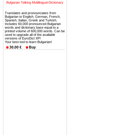
Болгария недвижимость
Bulgarian Talking Multilingual Dictionary
безопасная страна - в ней 
Translates and pronounciates from
Вы неизбежно совмещаете 
Bulgarian to English, German, French,
Spanish, Italian, Greek and Turkish.
можете купить в Болгария 
Includes 60,000 pronounced Bulgarian
words and dictionary base equal to a
земли на побережье, жив
printed volume of 600,000 words. Can be
used to upgrade all of the available
угодья или участки в горах 
versions of EuroDict XP!
Your best tool to learn Bulgarian!
Купить в Болгария недвиж
30.00 €
Buy
Инвестиции недвижимость.
Чтобы вложить свой ка
воспользоваться всеми бл
только купить в Болгария 
Недвижимость Болгарии 
Рынок недвижимость Болга
предполагая высокую дох
покупка недвижимость Бо
членом Евросоюза. 15