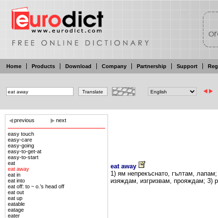
Home
Products
Download
Company
Partnership
Support
Reg
previous
next
easy touch
easy-care
easy-going
easy-to-get-at
easy-to-start
eat
eat away
eat away
1) ям непрекъснато,
гълтам, лапам
eat in
изяждам,
изгризвам,
прояждам;
3)
eat into
eat off: to ~ o.’s head off
eat out
eat up
eatable
eatage
eater