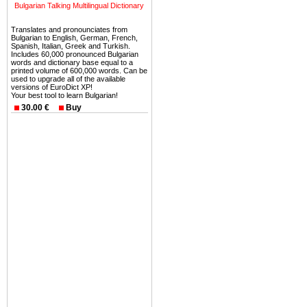
Вы неизбежно совмещаете 
Bulgarian Talking Multilingual Dictionary
можете купить в Болгария 
земли на побережье, жив
Translates and pronounciates from
Bulgarian to English, German, French,
угодья или участки в горах 
Spanish, Italian, Greek and Turkish.
Includes 60,000 pronounced Bulgarian
words and dictionary base equal to a
Купить в Болгария недвиж
printed volume of 600,000 words. Can be
Инвестиции недвижимость.
used to upgrade all of the available
versions of EuroDict XP!
Your best tool to learn Bulgarian!
Чтобы вложить свой ка
30.00 €
Buy
воспользоваться всеми бл
только купить в Болгария 
Недвижимость Болгарии 
Рынок недвижимость Болга
предполагая высокую дох
покупка недвижимость Бо
членом Евросоюза. 15
недвижимости в Болга
территориальной близост