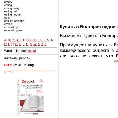
eatery
eating
eating away
eating hall
eating house
eats
eau-de-cologne
eaves
Купить в Болгария недви
eavesdrop
eavesdropper
Вы можете купить в Болгар
A
,
B
,
C
,
D
,
E
,
F
,
G
,
H
,
I
,
J
,
K
,
L
,
M
,
N
,
O
,
P
,
Q
,
R
,
S
,
T
,
U
,
V
,
W
,
X
,
Y
,
Z
,
Преимущества купить в Б
коммерческого объекта в 
Word of the day:
costal
для кого не секрет, что
adj анат.
ребрен.
древних и прекрасных ст
Eng
Euro
Dict XP Talking
восхитительные горы,
миниатюрными живописным
NEW!!!
тот факт, что Болгария - 
Европе. В целом, это мечт
ней сотни источников лече
Еще одно существенное
Болгария недвижимость
безопасная страна - в ней 