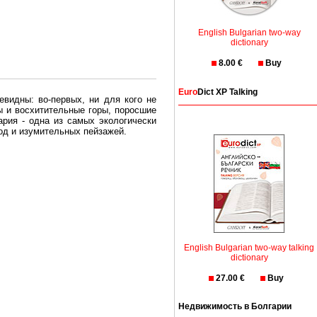
English Bulgarian two-way
dictionary
8.00 €
Buy
Euro
Dict XP Talking
евидны: во-первых, ни для кого не
ы и восхитительные горы, поросшие
рия - одна из самых экологически
вод и изумительных пейзажей.
олгария безопасная страна - в ней
, что Вы хотите: участки земли на
траны необходимо только купить в
English Bulgarian two-way talking
dictionary
27.00 €
Buy
Недвижимость в Болгарии
Особенно привлекательна покупка