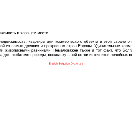
ижимость в хорошем месте.
едвижимость, квартиры или коммерческого объекта в этой стране оч
дной из самых древних и прекрасных стран Европы. Удивительные холм
и живописными равнинами. Немаловажен также и тот факт, что Болга
та для любителя природы, поскольку в ней сотни источников лечебных 
во в плане купить в Болгария недвижимость заключено в том, что Б
English Bulgarian Dictionary
и.
 с полезным и выгодным. Вы можете купить в Болгария недвижимость
нях, охотничьи угодья или участки в горах - все, что Вы пожелаете.
 вот лучшая возможность для Инвестиции недвижимость.
движимость болгарии и воспользоваться всеми благами европейской с
 покупать
реживает инвестиционный бум, предполагая высокую доходность. 