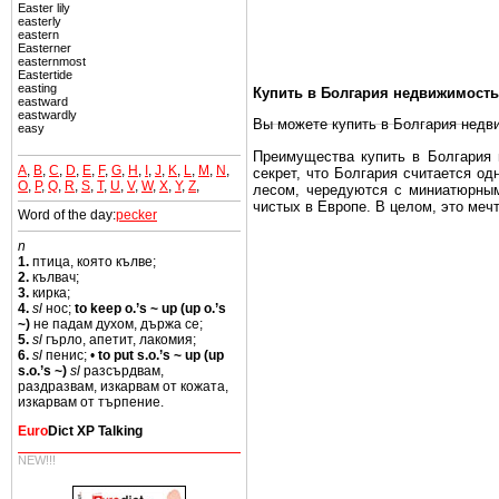
Easter lily
easterly
eastern
Easterner
easternmost
Eastertide
easting
Купить в Болгария недвижимость
eastward
eastwardly
Вы можете купить в Болгария недв
easy
Преимущества купить в Болгария н
A
,
B
,
C
,
D
,
E
,
F
,
G
,
H
,
I
,
J
,
K
,
L
,
M
,
N
,
секрет, что Болгария считается о
O
,
P
,
Q
,
R
,
S
,
T
,
U
,
V
,
W
,
X
,
Y
,
Z
,
лесом, чередуются с миниатюрным
чистых в Европе. В целом, это меч
Word of the day:
pecker
Еще одно существенное преимущест
n
почти нет криминала и преступност
1.
птица, която кълве;
2.
кълвач;
Вы неизбежно совмещаете приятное
3.
кирка;
побережье, живописные дома в дерев
4.
sl
нос;
to keep o.’s ~ up (up o.’s
~)
не падам духом, държа се;
Купить в Болгария недвижимость -
5.
sl
гърло, апетит, лакомия;
6.
sl
пенис; •
to put s.o.’s ~ up (up
Чтобы вложить свой капитал в Не
s.o.’s ~)
sl
разсърдвам,
Болгария недвижимость.
раздразвам, изкарвам от кожата,
изкарвам от търпение.
Euro
Dict XP Talking
NEW!!!
Недвижимость Болгарии выгодно
Рынок недвижимость Болгария пе