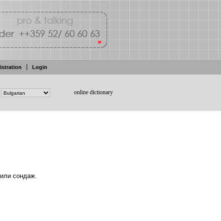
istration
Login
online dictionary
или
сондаж.