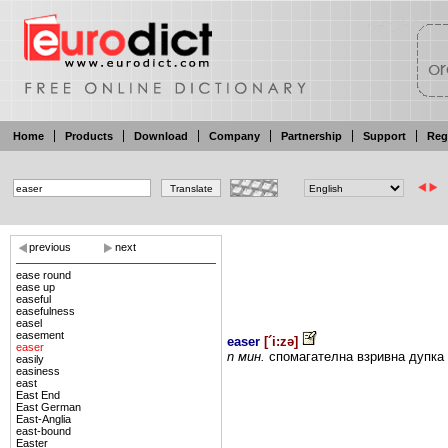
Home
Products
Download
Company
Partnership
Support
Reg
previous
next
ease round
ease up
easeful
easefulness
easel
easement
easer
[
´i:zə
]
easer
n
мин.
спомагателна
взривна дупка
easily
easiness
east
East End
East German
East-Anglia
east-bound
Easter