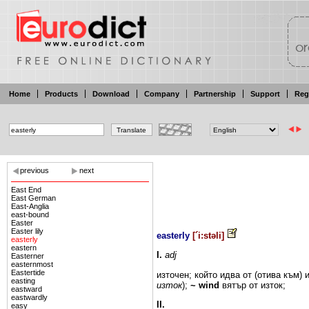
Home
Products
Download
Company
Partnership
Support
Reg
previous
next
East End
East German
East-Anglia
east-bound
Easter
Easter lily
easterly
[
´i:stəli
]
easterly
eastern
I.
adj
Easterner
easternmost
Eastertide
източен;
който
идва
от
(отива
към)
easting
изток
);
~
wind
вятър от изток;
eastward
eastwardly
II.
easy