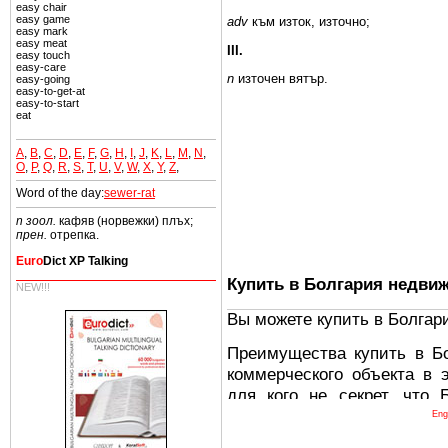
easy chair
easy game
adv
към
изток, източно;
easy mark
easy meat
III.
easy touch
easy-care
n
източен вятър.
easy-going
easy-to-get-at
easy-to-start
eat
A
,
B
,
C
,
D
,
E
,
F
,
G
,
H
,
I
,
J
,
K
,
L
,
M
,
N
,
O
,
P
,
Q
,
R
,
S
,
T
,
U
,
V
,
W
,
X
,
Y
,
Z
,
Word of the day:
sewer-rat
n зоол.
кафяв (норвежки) плъх;
прен.
отрепка.
Euro
Dict XP Talking
Купить в Болгария недви
NEW!!!
Вы можете купить в Болгар
Преимущества купить в Б
коммерческого объекта в 
для кого не секрет, что
древних и прекрасных ст
Eng
восхитительные горы,