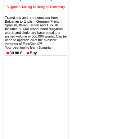
миниатюрными живописным
Bulgarian Talking Multilingual Dictionary
тот факт, что Болгария - 
Европе. В целом, это мечт
Translates and pronounciates from
Bulgarian to English, German, French,
ней сотни источников лече
Spanish, Italian, Greek and Turkish.
Includes 60,000 pronounced Bulgarian
Еще одно существенное
words and dictionary base equal to a
printed volume of 600,000 words. Can be
Болгария недвижимость
used to upgrade all of the available
versions of EuroDict XP!
безопасная страна - в ней 
Your best tool to learn Bulgarian!
30.00 €
Buy
Вы неизбежно совмещаете 
можете купить в Болгария 
земли на побережье, жив
угодья или участки в горах 
Купить в Болгария недвиж
Инвестиции недвижимость.
Чтобы вложить свой ка
воспользоваться всеми бл
только купить в Болгария 