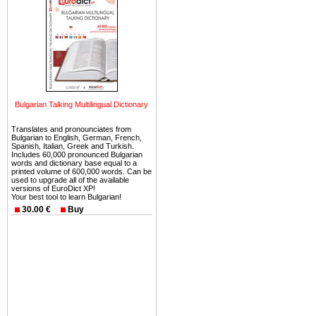
можете купить в Болгария 
земли на побережье, жив
угодья или участки в горах 
Купить в Болгария недвиж
Инвестиции недвижимость.
Чтобы вложить свой ка
Bulgarian Talking Multilingual Dictionary
воспользоваться всеми бл
только купить в Болгария 
Translates and pronounciates from
Bulgarian to English, German, French,
Spanish, Italian, Greek and Turkish.
Includes 60,000 pronounced Bulgarian
words and dictionary base equal to a
printed volume of 600,000 words. Can be
used to upgrade all of the available
versions of EuroDict XP!
Недвижимость Болгарии 
Your best tool to learn Bulgarian!
30.00 €
Buy
Рынок недвижимость Болга
предполагая высокую дох
покупка недвижимость Бо
членом Евросоюза. 15
недвижимости в Болга
территориальной близост
барьера и низкой налогово