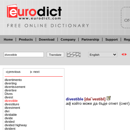
Home
Products
Download
Company
Partnership
Support
Reg
previous
next
divertimento
diverting
divertissement
divertive
Dives
divest
divestible
[
dai´vestibl
]
divestible
adj
който
може
да бъде
отнет
(снет)
divestiture
divestment
divi
dividable
divide
divided
divided highway
divident