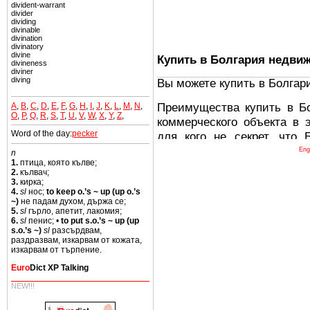
divident-warrant
divider
dividing
divinable
divination
divinatory
divine
Купить в Болгария недви
divineness
diviner
diving
Вы можете купить в Болгар
Преимущества купить в Б
A
,
B
,
C
,
D
,
E
,
F
,
G
,
H
,
I
,
J
,
K
,
L
,
M
,
N
,
O
,
P
,
Q
,
R
,
S
,
T
,
U
,
V
,
W
,
X
,
Y
,
Z
,
коммерческого объекта в 
Word of the day:
pecker
для кого не секрет, что
древних и прекрасных ст
Eng
n
1.
птица, която кълве;
восхитительные горы,
2.
кълвач;
миниатюрными живописным
3.
кирка;
4.
sl
нос;
to keep o.’s ~ up (up o.’s
тот факт, что Болгария - 
~)
не падам духом, държа се;
Европе. В целом, это мечт
5.
sl
гърло, апетит, лакомия;
6.
sl
пенис; •
to put s.o.’s ~ up (up
ней сотни источников лече
s.o.’s ~)
sl
разсърдвам,
раздразвам, изкарвам от кожата,
Еще одно существенное
изкарвам от търпение.
Болгария недвижимость
Euro
Dict XP Talking
безопасная страна - в ней 
NEW!!!
Вы неизбежно совмещаете 