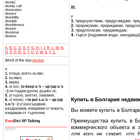
divinity
divinity calf
III.
divinization
divinize
v
divisibility
1.
предчувствам,
предугаждам, пр
divisible
divisibleness
2.
пророкувам, прорицавам,
предск
division
3.
предполагам;
предвиждам;
divisional
4.
търся (подземни води,
находища
divisive
A
,
B
,
C
,
D
,
E
,
F
,
G
,
H
,
I
,
J
,
K
,
L
,
M
,
N
,
O
,
P
,
Q
,
R
,
S
,
T
,
U
,
V
,
W
,
X
,
Y
,
Z
,
Word of the day:
pecker
n
1.
птица, която кълве;
2.
кълвач;
3.
кирка;
4.
sl
нос;
to keep o.’s ~ up (up o.’s
~)
не падам духом, държа се;
5.
sl
гърло, апетит, лакомия;
Купить в Болгария недви
6.
sl
пенис; •
to put s.o.’s ~ up (up
s.o.’s ~)
sl
разсърдвам,
раздразвам, изкарвам от кожата,
Вы можете купить в Болгар
изкарвам от търпение.
Преимущества купить в Б
Euro
Dict XP Talking
коммерческого объекта в 
NEW!!!
для кого не секрет, что
Eng