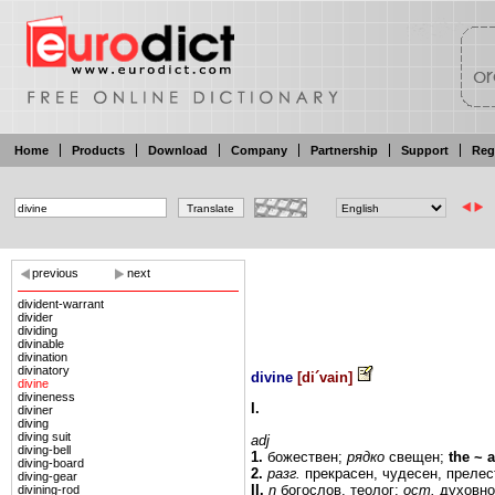
Home
Products
Download
Company
Partnership
Support
Reg
previous
next
divident-warrant
divider
dividing
divinable
divination
divinatory
divine
[
di´vain
]
divine
divineness
I.
diviner
diving
diving suit
adj
diving-bell
1.
божествен;
рядко
свещен;
the
~
a
diving-board
2.
разг.
прекрасен,
чудесен,
прелес
diving-gear
II.
n
богослов, теолог;
ост.
духовно
divining-rod