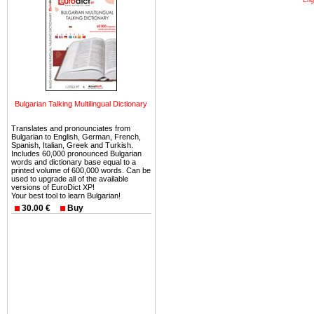
древних и прекрасных ст
восхитительные горы,
миниатюрными живописным
тот факт, что Болгария - 
Европе. В целом, это мечт
ней сотни источников лече
Еще одно существенное
Bulgarian Talking Multilingual Dictionary
Болгария недвижимость
безопасная страна - в ней 
Translates and pronounciates from
Bulgarian to English, German, French,
Spanish, Italian, Greek and Turkish.
Вы неизбежно совмещаете 
Includes 60,000 pronounced Bulgarian
words and dictionary base equal to a
можете купить в Болгария 
printed volume of 600,000 words. Can be
used to upgrade all of the available
земли на побережье, жив
versions of EuroDict XP!
угодья или участки в горах 
Your best tool to learn Bulgarian!
30.00 €
Buy
Купить в Болгария недвиж
Инвестиции недвижимость.
Чтобы вложить свой ка
воспользоваться всеми бл
только купить в Болгария 