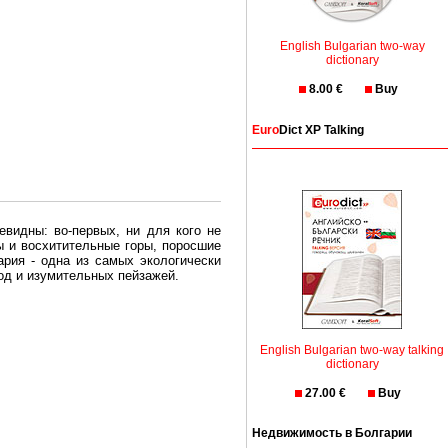
English Bulgarian two-way
dictionary
8.00 €
Buy
Euro
Dict XP Talking
евидны: во-первых, ни для кого не
ы и восхитительные горы, поросшие
рия - одна из самых экологически
вод и изумительных пейзажей.
олгария безопасная страна - в ней
, что Вы хотите: участки земли на
English Bulgarian two-way talking
dictionary
27.00 €
Buy
траны необходимо только купить в
Недвижимость в Болгарии