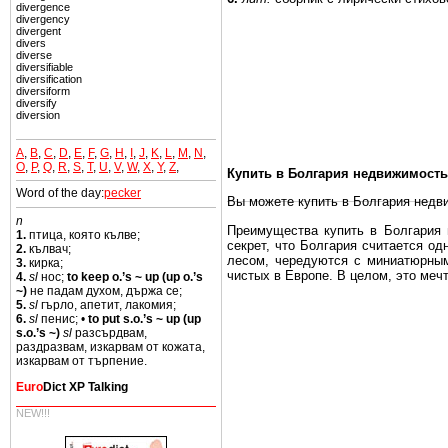
divergence
divergency
divergent
divers
diverse
diversifiable
diversification
diversiform
diversify
diversion
A
,
B
,
C
,
D
,
E
,
F
,
G
,
H
,
I
,
J
,
K
,
L
,
M
,
N
,
O
,
P
,
Q
,
R
,
S
,
T
,
U
,
V
,
W
,
X
,
Y
,
Z
,
Купить в Болгария недвижимость
Word of the day:
pecker
Вы можете купить в Болгария недв
n
Преимущества купить в Болгария н
1.
птица, която кълве;
секрет, что Болгария считается о
2.
кълвач;
лесом, чередуются с миниатюрным
3.
кирка;
чистых в Европе. В целом, это меч
4.
sl
нос;
to keep o.’s ~ up (up o.’s
~)
не падам духом, държа се;
Еще одно существенное преимущест
5.
sl
гърло, апетит, лакомия;
почти нет криминала и преступност
6.
sl
пенис; •
to put s.o.’s ~ up (up
s.o.’s ~)
sl
разсърдвам,
Вы неизбежно совмещаете приятное
раздразвам, изкарвам от кожата,
изкарвам от търпение.
побережье, живописные дома в дерев
Euro
Dict XP Talking
Купить в Болгария недвижимость -
NEW!!!
Чтобы вложить свой капитал в Не
Болгария недвижимость.