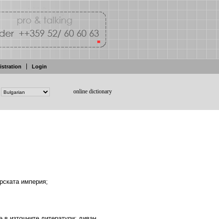
istration
Login
online dictionary
рската
империя;
ве
в
източните литератури;
диван.