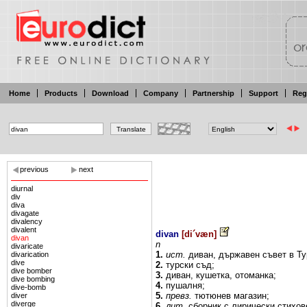
Home
Products
Download
Company
Partnership
Support
Reg
previous
next
diurnal
div
diva
divagate
divalency
divalent
divan
[
di´væn
]
divan
n
divaricate
1.
ист.
диван,
държавен съвет
в
Ту
divarication
dive
2.
турски
съд;
dive bomber
3.
диван, кушетка, отоманка;
dive bombing
4.
пушалня;
dive-bomb
5.
превз.
тютюнев магазин;
diver
diverge
6.
лит.
сборник
с лирически
стихо