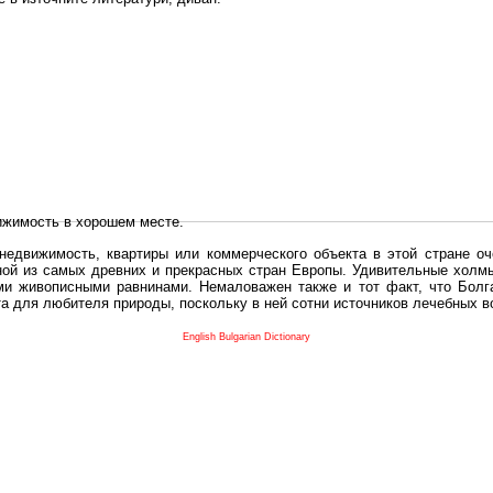
ижимость в хорошем месте.
едвижимость, квартиры или коммерческого объекта в этой стране оч
дной из самых древних и прекрасных стран Европы. Удивительные холм
и живописными равнинами. Немаловажен также и тот факт, что Болга
та для любителя природы, поскольку в ней сотни источников лечебных 
во в плане купить в Болгария недвижимость заключено в том, что Б
English Bulgarian Dictionary
и.
 с полезным и выгодным. Вы можете купить в Болгария недвижимость
нях, охотничьи угодья или участки в горах - все, что Вы пожелаете.
 вот лучшая возможность для Инвестиции недвижимость.
движимость болгарии и воспользоваться всеми благами европейской с