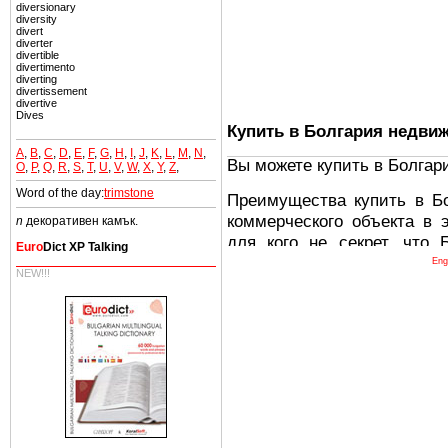
diversionary
diversity
divert
diverter
divertible
divertimento
diverting
divertissement
divertive
Dives
Купить в Болгария недви
A
,
B
,
C
,
D
,
E
,
F
,
G
,
H
,
I
,
J
,
K
,
L
,
M
,
N
,
Вы можете купить в Болгар
O
,
P
,
Q
,
R
,
S
,
T
,
U
,
V
,
W
,
X
,
Y
,
Z
,
Word of the day:
trimstone
Преимущества купить в Б
коммерческого объекта в 
n
декоративен камък.
для кого не секрет, что
Euro
Dict XP Talking
древних и прекрасных ст
Eng
NEW!!!
восхитительные горы,
миниатюрными живописным
тот факт, что Болгария - 
Европе. В целом, это мечт
ней сотни источников лече
Еще одно существенное
Болгария недвижимость
безопасная страна - в ней 