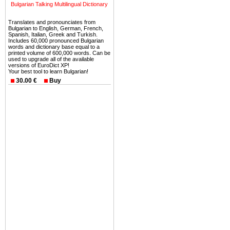
Bulgarian Talking Multilingual Dictionary
Вы неизбежно совмещаете 
Translates and pronounciates from
можете купить в Болгария 
Bulgarian to English, German, French,
Spanish, Italian, Greek and Turkish.
земли на побережье, жив
Includes 60,000 pronounced Bulgarian
угодья или участки в горах 
words and dictionary base equal to a
printed volume of 600,000 words. Can be
used to upgrade all of the available
Купить в Болгария недвиж
versions of EuroDict XP!
Your best tool to learn Bulgarian!
Инвестиции недвижимость.
30.00 €
Buy
Чтобы вложить свой ка
воспользоваться всеми бл
только купить в Болгария 
Недвижимость Болгарии 
Рынок недвижимость Болга
предполагая высокую дох
покупка недвижимость Бо
членом Евросоюза. 15
недвижимости в Болга