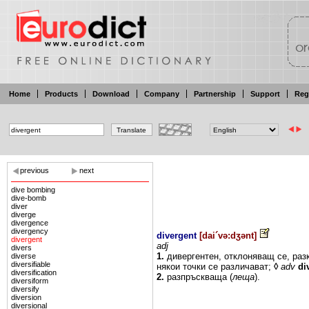
Home
Products
Download
Company
Partnership
Support
Reg
previous
next
dive bombing
dive-bomb
diver
diverge
divergence
divergency
divergent
[
dai´və:dʒənt
]
divergent
adj
divers
1.
дивергентен, отклоняващ
се, ра
diverse
diversifiable
някои точки
се
различават;
◊
adv
di
diversification
2.
разпръскваща (
леща
).
diversiform
diversify
diversion
diversional