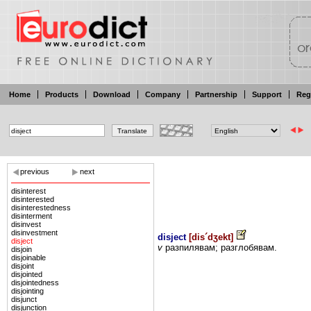
Home
Products
Download
Company
Partnership
Support
Reg
previous
next
disinterest
disinterested
disinterestedness
disinterment
disinvest
disinvestment
disject
[
dis´dʒekt
]
disject
v
разпилявам;
разглобявам.
disjoin
disjoinable
disjoint
disjointed
disjointedness
disjointing
disjunct
disjunction