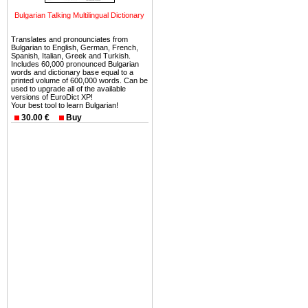
можете купить в Болгария 
Bulgarian Talking Multilingual Dictionary
земли на побережье, жив
угодья или участки в горах 
Translates and pronounciates from
Bulgarian to English, German, French,
Купить в Болгария недвиж
Spanish, Italian, Greek and Turkish.
Includes 60,000 pronounced Bulgarian
Инвестиции недвижимость.
words and dictionary base equal to a
printed volume of 600,000 words. Can be
used to upgrade all of the available
Чтобы вложить свой ка
versions of EuroDict XP!
Your best tool to learn Bulgarian!
воспользоваться всеми бл
30.00 €
Buy
только купить в Болгария 
Недвижимость Болгарии 
Рынок недвижимость Болга
предполагая высокую дох
покупка недвижимость Бо
членом Евросоюза. 15
недвижимости в Болга
территориальной близост
барьера и низкой налогово