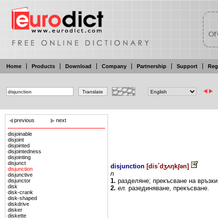
Home
Products
Download
Company
Partnership
Support
Reg
previous
next
disjoinable
disjoint
disjointed
disjointedness
disjointing
disjunct
disjunction
[
dis´dʒʌηkʃən
]
disjunction
n
disjunctive
1.
разделяне;
прекъсване
на
връзк
disjunctor
disk
2.
ел.
разединяване,
прекъсване.
disk-crank
disk-shaped
diskdrive
disker
diskette