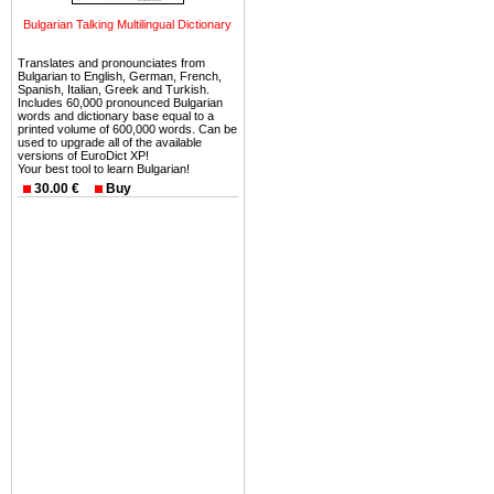
Вы неизбежно совмещаете 
Bulgarian Talking Multilingual Dictionary
можете купить в Болгария 
земли на побережье, жив
Translates and pronounciates from
Bulgarian to English, German, French,
угодья или участки в горах 
Spanish, Italian, Greek and Turkish.
Includes 60,000 pronounced Bulgarian
words and dictionary base equal to a
Купить в Болгария недвиж
printed volume of 600,000 words. Can be
used to upgrade all of the available
Инвестиции недвижимость.
versions of EuroDict XP!
Your best tool to learn Bulgarian!
Чтобы вложить свой ка
30.00 €
Buy
воспользоваться всеми бл
только купить в Болгария 
Недвижимость Болгарии 
Рынок недвижимость Болга
предполагая высокую дох
покупка недвижимость Бо
членом Евросоюза. 15
недвижимости в Болга
территориальной близост