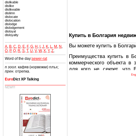
dislikable
dislike
dislikeable
dislimn
dislocate
dislocation
dislodge
dislodgement
disloyal
Купить в Болгария недви
disloyalty
Вы можете купить в Болгар
A
,
B
,
C
,
D
,
E
,
F
,
G
,
H
,
I
,
J
,
K
,
L
,
M
,
N
,
O
,
P
,
Q
,
R
,
S
,
T
,
U
,
V
,
W
,
X
,
Y
,
Z
,
Преимущества купить в Б
Word of the day:
sewer-rat
коммерческого объекта в 
n зоол.
кафяв (норвежки) плъх;
для кого не секрет, что
прен.
отрепка.
древних и прекрасных ст
Eng
Euro
Dict XP Talking
восхитительные горы,
миниатюрными живописным
NEW!!!
тот факт, что Болгария - 
Европе. В целом, это мечт
ней сотни источников лече
Еще одно существенное
Болгария недвижимость
безопасная страна - в ней 