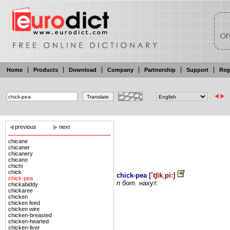
Home
Products
Download
Company
Partnership
Support
Reg
previous
next
chicane
chicaner
chicanery
chicano
chichi
chick
chick-pea
[
´tʃik¸pi:
]
chick-pea
n
бот.
нахут.
chickabiddy
chickaree
chicken
chicken feed
chicken wire
chicken-breasted
chicken-hearted
chicken-liver