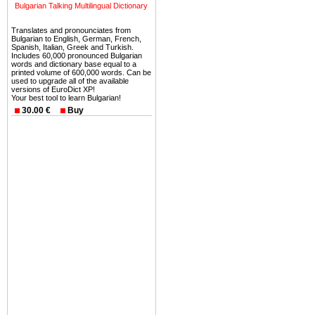
можете купить в Болгария 
Bulgarian Talking Multilingual Dictionary
земли на побережье, жив
Translates and pronounciates from
угодья или участки в горах 
Bulgarian to English, German, French,
Spanish, Italian, Greek and Turkish.
Купить в Болгария недвиж
Includes 60,000 pronounced Bulgarian
words and dictionary base equal to a
Инвестиции недвижимость.
printed volume of 600,000 words. Can be
used to upgrade all of the available
versions of EuroDict XP!
Чтобы вложить свой ка
Your best tool to learn Bulgarian!
воспользоваться всеми бл
30.00 €
Buy
только купить в Болгария 
Недвижимость Болгарии 
Рынок недвижимость Болга
предполагая высокую дох
покупка недвижимость Бо
членом Евросоюза. 15
недвижимости в Болга
территориальной близост
барьера и низкой налогово