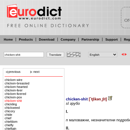
Home
Products
Download
Company
Partnership
Support
Reg
previous
next
chicken wire
chicken-breasted
chicken-hearted
chicken-liver
chicken-livered
chicken-pox
chicken-shit
[
´tʃikən¸ʃit
]
chicken-shit
sl грубо
chickling
chickweed
chicory
I.
chide
chief
n
маловажни,
незначителни
подроб
chiefdom
chiefly
II.
chieftain