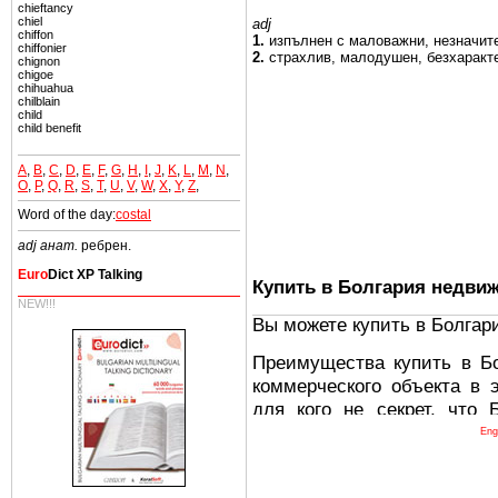
chieftancy
chiel
adj
chiffon
1.
изпълнен
с маловажни,
незначит
chiffonier
2.
страхлив,
малодушен,
безхаракт
chignon
chigoe
chihuahua
chilblain
child
child benefit
A
,
B
,
C
,
D
,
E
,
F
,
G
,
H
,
I
,
J
,
K
,
L
,
M
,
N
,
O
,
P
,
Q
,
R
,
S
,
T
,
U
,
V
,
W
,
X
,
Y
,
Z
,
Word of the day:
costal
adj анат.
ребрен.
Euro
Dict XP Talking
Купить в Болгария недви
NEW!!!
Вы можете купить в Болгар
Преимущества купить в Б
коммерческого объекта в 
для кого не секрет, что
древних и прекрасных ст
Eng
восхитительные горы,
миниатюрными живописным