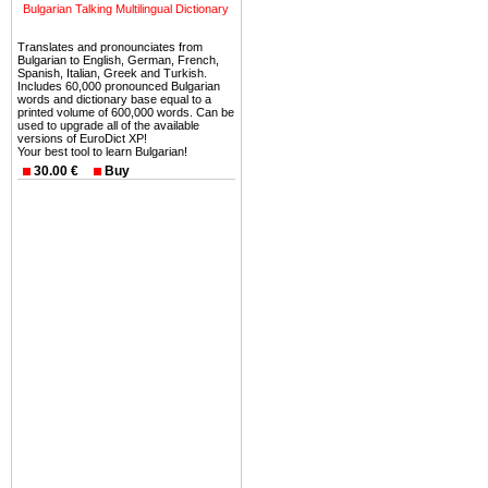
тот факт, что Болгария - 
Bulgarian Talking Multilingual Dictionary
Европе. В целом, это мечт
ней сотни источников лече
Translates and pronounciates from
Bulgarian to English, German, French,
Spanish, Italian, Greek and Turkish.
Еще одно существенное
Includes 60,000 pronounced Bulgarian
words and dictionary base equal to a
Болгария недвижимость
printed volume of 600,000 words. Can be
used to upgrade all of the available
безопасная страна - в ней 
versions of EuroDict XP!
Your best tool to learn Bulgarian!
Вы неизбежно совмещаете 
30.00 €
Buy
можете купить в Болгария 
земли на побережье, жив
угодья или участки в горах 
Купить в Болгария недвиж
Инвестиции недвижимость.
Чтобы вложить свой ка
воспользоваться всеми бл
только купить в Болгария 