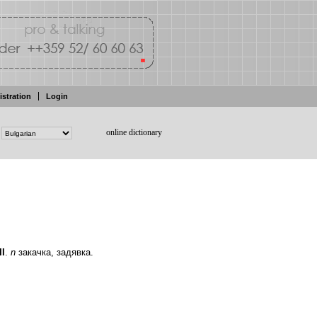
istration
Login
online dictionary
II
.
n
закачка,
задявка.