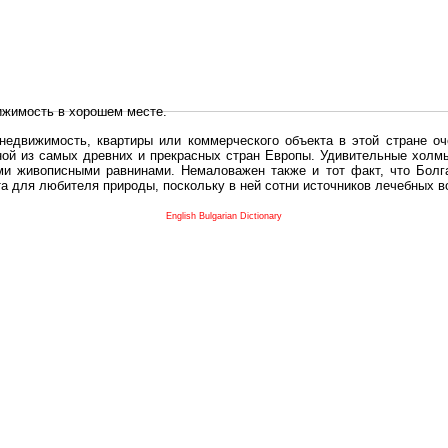
ижимость в хорошем месте.
едвижимость, квартиры или коммерческого объекта в этой стране оч
дной из самых древних и прекрасных стран Европы. Удивительные холм
и живописными равнинами. Немаловажен также и тот факт, что Болга
та для любителя природы, поскольку в ней сотни источников лечебных 
во в плане купить в Болгария недвижимость заключено в том, что Б
English Bulgarian Dictionary
и.
 с полезным и выгодным. Вы можете купить в Болгария недвижимость
нях, охотничьи угодья или участки в горах - все, что Вы пожелаете.
 вот лучшая возможность для Инвестиции недвижимость.
движимость болгарии и воспользоваться всеми благами европейской с
 покупать
реживает инвестиционный бум, предполагая высокую доходность. 