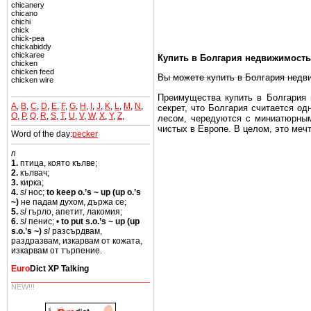
chicanery
chicano
chichi
chick
chick-pea
chickabiddy
chickaree
Купить в Болгария недвижимость
chicken
chicken feed
Вы можете купить в Болгария недв
chicken wire
Преимущества купить в Болгария н
A
,
B
,
C
,
D
,
E
,
F
,
G
,
H
,
I
,
J
,
K
,
L
,
M
,
N
,
секрет, что Болгария считается о
O
,
P
,
Q
,
R
,
S
,
T
,
U
,
V
,
W
,
X
,
Y
,
Z
,
лесом, чередуются с миниатюрным
чистых в Европе. В целом, это меч
Word of the day:
pecker
Еще одно существенное преимущест
n
почти нет криминала и преступност
1.
птица, която кълве;
2.
кълвач;
Вы неизбежно совмещаете приятное
3.
кирка;
побережье, живописные дома в дерев
4.
sl
нос;
to keep o.’s ~ up (up o.’s
~)
не падам духом, държа се;
Купить в Болгария недвижимость -
5.
sl
гърло, апетит, лакомия;
6.
sl
пенис; •
to put s.o.’s ~ up (up
Чтобы вложить свой капитал в Не
s.o.’s ~)
sl
разсърдвам,
Болгария недвижимость.
раздразвам, изкарвам от кожата,
изкарвам от търпение.
Euro
Dict XP Talking
NEW!!!
Недвижимость Болгарии выгодно
Рынок недвижимость Болгария пе