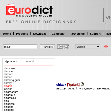
Home
Products
Download
Company
Partnership
Support
Reg
previous
next
chew over
chew up
chewer
chewie
chewing gum
chewy
chiack
[
´tʃaiæk
]
chiack
австр.
разг.
I
.
v
задирям,
закачам;
Chianti
chiaroscuro
chiasmus
chiastolite
chic
chicalote
chicane
chicaner