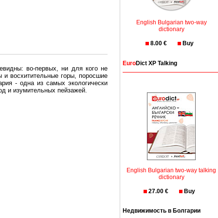
English Bulgarian two-way
dictionary
8.00 €
Buy
Euro
Dict XP Talking
евидны: во-первых, ни для кого не
ы и восхитительные горы, поросшие
рия - одна из самых экологически
вод и изумительных пейзажей.
олгария безопасная страна - в ней
, что Вы хотите: участки земли на
траны необходимо только купить в
English Bulgarian two-way talking
dictionary
27.00 €
Buy
Недвижимость в Болгарии
Особенно привлекательна покупка