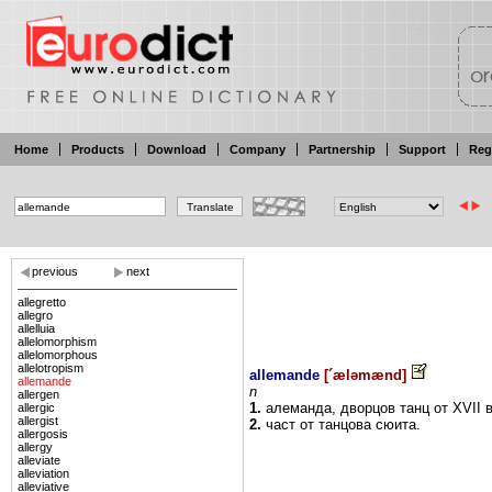
Home
Products
Download
Company
Partnership
Support
Reg
previous
next
allegretto
allegro
allelluia
allelomorphism
allelomorphous
allelotropism
allemande
[
´æləmænd
]
allemande
n
allergen
1.
алеманда, дворцов
танц от
ХVII
в
allergic
allergist
2.
част от
танцова сюита.
allergosis
allergy
alleviate
alleviation
alleviative