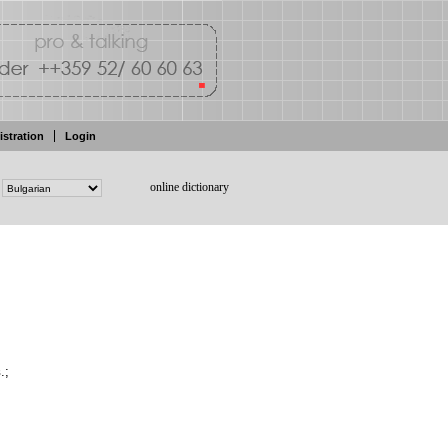
istration
Login
online dictionary
.;