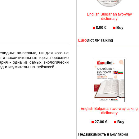
English Bulgarian two-way
dictionary
8.00 €
Buy
Euro
Dict XP Talking
евидны: во-первых, ни для кого не
ы и восхитительные горы, поросшие
рия - одна из самых экологически
вод и изумительных пейзажей.
олгария безопасная страна - в ней
, что Вы хотите: участки земли на
English Bulgarian two-way talking
траны необходимо только купить в
dictionary
27.00 €
Buy
Недвижимость в Болгарии