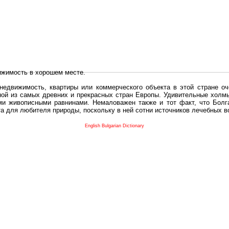
ижимость в хорошем месте.
едвижимость, квартиры или коммерческого объекта в этой стране оч
дной из самых древних и прекрасных стран Европы. Удивительные холм
и живописными равнинами. Немаловажен также и тот факт, что Болга
та для любителя природы, поскольку в ней сотни источников лечебных 
во в плане купить в Болгария недвижимость заключено в том, что Б
English Bulgarian Dictionary
и.
 с полезным и выгодным. Вы можете купить в Болгария недвижимость
нях, охотничьи угодья или участки в горах - все, что Вы пожелаете.
 вот лучшая возможность для Инвестиции недвижимость.
движимость болгарии и воспользоваться всеми благами европейской с
 покупать