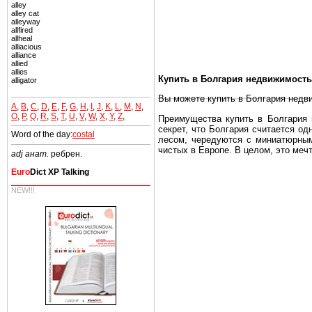
alley
alley cat
alleyway
allfired
allheal
alliacious
alliance
allied
allies
Купить в Болгария недвижимость
alligator
Вы можете купить в Болгария недв
A
,
B
,
C
,
D
,
E
,
F
,
G
,
H
,
I
,
J
,
K
,
L
,
M
,
N
,
O
,
P
,
Q
,
R
,
S
,
T
,
U
,
V
,
W
,
X
,
Y
,
Z
,
Преимущества купить в Болгария н
секрет, что Болгария считается о
Word of the day:
costal
лесом, чередуются с миниатюрным
чистых в Европе. В целом, это меч
adj анат.
ребрен.
Еще одно существенное преимущест
Euro
Dict XP Talking
почти нет криминала и преступност
NEW!!!
Вы неизбежно совмещаете приятное
побережье, живописные дома в дерев
Купить в Болгария недвижимость -
Чтобы вложить свой капитал в Не
Болгария недвижимость.
Недвижимость Болгарии выгодно