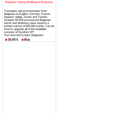
Bulgarian Talking Multilingual Dictionary
Вы неизбежно совмещаете 
Translates and pronounciates from
можете купить в Болгария 
Bulgarian to English, German, French,
Spanish, Italian, Greek and Turkish.
земли на побережье, жив
Includes 60,000 pronounced Bulgarian
угодья или участки в горах 
words and dictionary base equal to a
printed volume of 600,000 words. Can be
used to upgrade all of the available
Купить в Болгария недвиж
versions of EuroDict XP!
Your best tool to learn Bulgarian!
Инвестиции недвижимость.
30.00 €
Buy
Чтобы вложить свой ка
воспользоваться всеми бл
только купить в Болгария 
Недвижимость Болгарии 
Рынок недвижимость Болга
предполагая высокую дох
покупка недвижимость Бо
членом Евросоюза. 15
недвижимости в Болга