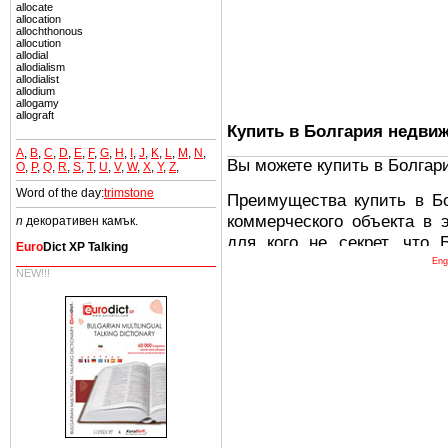
allocate
allocation
allochthonous
allocution
allodial
allodialism
allodialist
allodium
allogamy
allograft
Купить в Болгария недви
A
,
B
,
C
,
D
,
E
,
F
,
G
,
H
,
I
,
J
,
K
,
L
,
M
,
N
,
Вы можете купить в Болгар
O
,
P
,
Q
,
R
,
S
,
T
,
U
,
V
,
W
,
X
,
Y
,
Z
,
Word of the day:
trimstone
Преимущества купить в Б
коммерческого объекта в 
n
декоративен камък.
для кого не секрет, что
Euro
Dict XP Talking
древних и прекрасных ст
Eng
NEW!!!
восхитительные горы,
миниатюрными живописным
тот факт, что Болгария - 
Европе. В целом, это мечт
ней сотни источников лече
Еще одно существенное
Болгария недвижимость
безопасная страна - в ней 