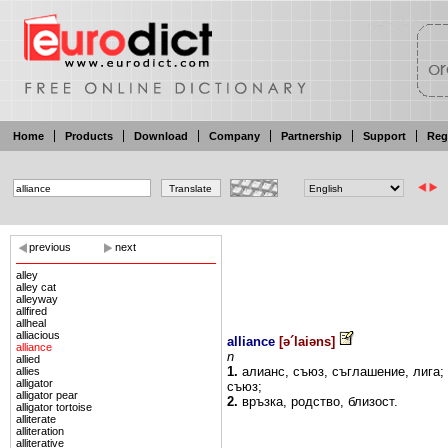
Home
Products
Download
Company
Partnership
Support
Reg
previous
next
alley
alley cat
alleyway
allfired
allheal
alliacious
alliance
[
ə´laiəns
]
alliance
n
allied
1.
алианс,
съюз, съглашение,
лига;
allies
alligator
съюз;
alligator pear
2.
връзка, родство, близост.
alligator tortoise
alliterate
alliteration
alliterative