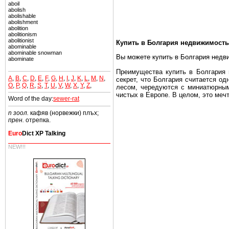
aboil
abolish
abolishable
abolishment
abolition
abolitionism
abolitionist
Купить в Болгария недвижимость
abominable
abominable snowman
Вы можете купить в Болгария недв
abominate
Преимущества купить в Болгария н
A
,
B
,
C
,
D
,
E
,
F
,
G
,
H
,
I
,
J
,
K
,
L
,
M
,
N
,
секрет, что Болгария считается о
O
,
P
,
Q
,
R
,
S
,
T
,
U
,
V
,
W
,
X
,
Y
,
Z
,
лесом, чередуются с миниатюрным
чистых в Европе. В целом, это меч
Word of the day:
sewer-rat
Еще одно существенное преимущест
n зоол.
кафяв (норвежки) плъх;
почти нет криминала и преступност
прен.
отрепка.
Вы неизбежно совмещаете приятное
Euro
Dict XP Talking
побережье, живописные дома в дерев
NEW!!!
Купить в Болгария недвижимость -
Чтобы вложить свой капитал в Не
Болгария недвижимость.
Недвижимость Болгарии выгодно
Рынок недвижимость Болгария пе