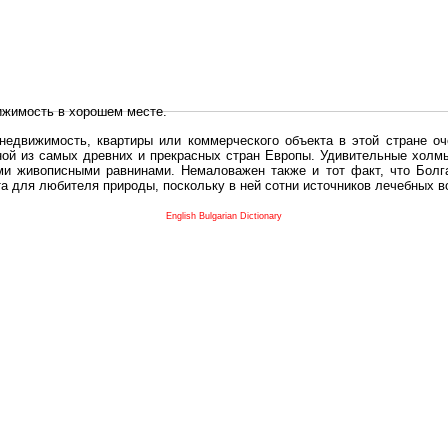
ижимость в хорошем месте.
едвижимость, квартиры или коммерческого объекта в этой стране оч
дной из самых древних и прекрасных стран Европы. Удивительные холм
и живописными равнинами. Немаловажен также и тот факт, что Болга
та для любителя природы, поскольку в ней сотни источников лечебных 
во в плане купить в Болгария недвижимость заключено в том, что Б
English Bulgarian Dictionary
и.
 с полезным и выгодным. Вы можете купить в Болгария недвижимость
нях, охотничьи угодья или участки в горах - все, что Вы пожелаете.
 вот лучшая возможность для Инвестиции недвижимость.
движимость болгарии и воспользоваться всеми благами европейской с
 покупать
реживает инвестиционный бум, предполагая высокую доходность. 