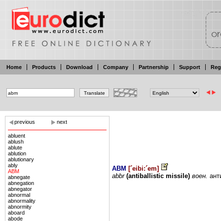
Home
Products
Download
Company
Partnership
Support
Reg
previous
next
abluent
ablush
ablute
ablution
ablutionary
ably
ABM
[
´eibi:´em
]
ABM
abbr
(antiballistic
missile)
воен.
ант
abnegate
abnegation
abnegator
abnormal
abnormality
abnormity
aboard
abode