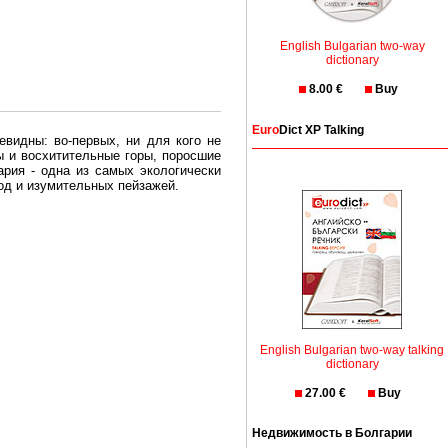
English Bulgarian two-way
dictionary
8.00 €
Buy
Euro
Dict XP Talking
евидны: во-первых, ни для кого не
ы и восхитительные горы, поросшие
рия - одна из самых экологически
вод и изумительных пейзажей.
олгария безопасная страна - в ней
, что Вы хотите: участки земли на
траны необходимо только купить в
English Bulgarian two-way talking
dictionary
27.00 €
Buy
Недвижимость в Болгарии
Особенно привлекательна покупка