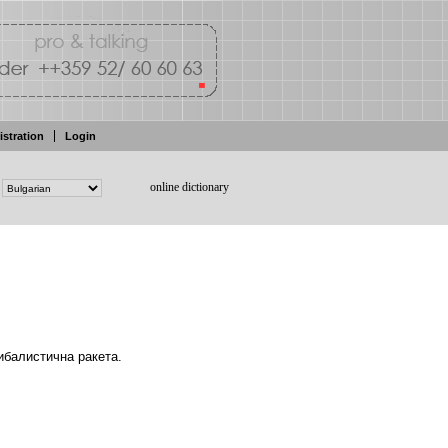
istration
Login
online dictionary
ибалистична ракета.