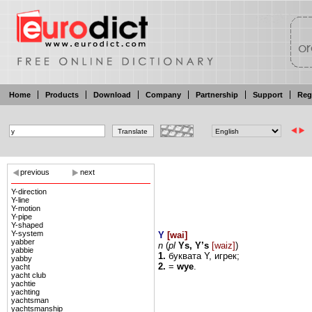
Home
Products
Download
Company
Partnership
Support
Reg
previous
next
Y-direction
Y-line
Y-motion
Y-pipe
Y-shaped
Y-system
Y
[
wai
]
yabber
n
(
pl
Ys,
Y’s
[waiz]
)
yabbie
1.
буквата
Y,
игрек;
yabby
2.
=
wye
.
yacht
yacht club
yachtie
yachting
yachtsman
yachtsmanship