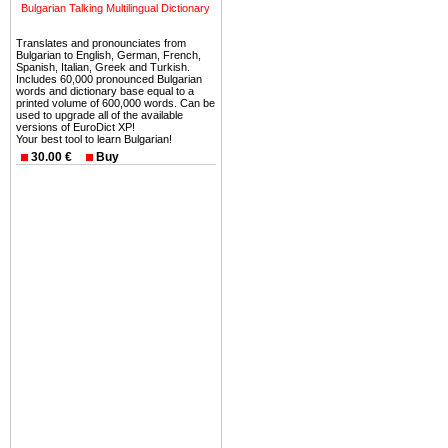
Вы неизбежно совмещаете 
Bulgarian Talking Multilingual Dictionary
можете купить в Болгария 
Translates and pronounciates from
земли на побережье, жив
Bulgarian to English, German, French,
Spanish, Italian, Greek and Turkish.
угодья или участки в горах 
Includes 60,000 pronounced Bulgarian
words and dictionary base equal to a
printed volume of 600,000 words. Can be
Купить в Болгария недвиж
used to upgrade all of the available
Инвестиции недвижимость.
versions of EuroDict XP!
Your best tool to learn Bulgarian!
30.00 €
Buy
Чтобы вложить свой ка
воспользоваться всеми бл
только купить в Болгария 
Недвижимость Болгарии 
Рынок недвижимость Болга
предполагая высокую дох
покупка недвижимость Бо
членом Евросоюза. 15
недвижимости в Болга
территориальной близост