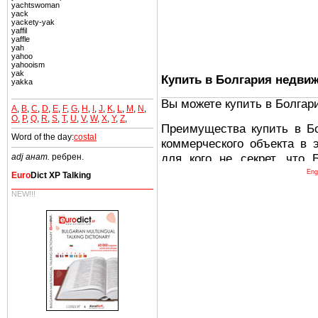
yachtswoman
yack
yackety-yak
yaffil
yaffle
yah
yahoo
yahooism
yak
Купить в Болгария недви
yakka
Вы можете купить в Болгар
A
,
B
,
C
,
D
,
E
,
F
,
G
,
H
,
I
,
J
,
K
,
L
,
M
,
N
,
O
,
P
,
Q
,
R
,
S
,
T
,
U
,
V
,
W
,
X
,
Y
,
Z
,
Преимущества купить в Б
Word of the day:
costal
коммерческого объекта в 
для кого не секрет, что
adj анат.
ребрен.
древних и прекрасных ст
Eng
Euro
Dict XP Talking
восхитительные горы,
NEW!!!
миниатюрными живописным
тот факт, что Болгария - 
Европе. В целом, это мечт
ней сотни источников лече
Еще одно существенное
Болгария недвижимость
безопасная страна - в ней 