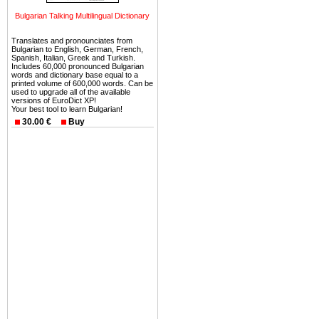
можете купить в Болгария 
Bulgarian Talking Multilingual Dictionary
земли на побережье, жив
угодья или участки в горах 
Translates and pronounciates from
Bulgarian to English, German, French,
Купить в Болгария недвиж
Spanish, Italian, Greek and Turkish.
Includes 60,000 pronounced Bulgarian
Инвестиции недвижимость.
words and dictionary base equal to a
printed volume of 600,000 words. Can be
used to upgrade all of the available
Чтобы вложить свой ка
versions of EuroDict XP!
Your best tool to learn Bulgarian!
воспользоваться всеми бл
30.00 €
Buy
только купить в Болгария 
Недвижимость Болгарии 
Рынок недвижимость Болга
предполагая высокую дох
покупка недвижимость Бо
членом Евросоюза. 15
недвижимости в Болга
территориальной близост
барьера и низкой налогово