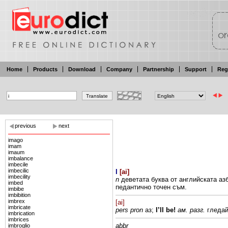
Home
Products
Download
Company
Partnership
Support
Reg
previous
next
imago
imam
imaum
imbalance
imbecile
imbecilic
I
[
ai
]
imbecility
n
деветата буква
от английската
аз
imbed
педантично
точен
съм.
imbibe
imbibition
imbrex
[ai]
imbricate
pers pron
аз;
I’ll
be!
ам. разг.
гледа
imbrication
imbrices
abbr
imbroglio