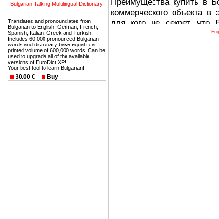
Преимущества купить в Б
Bulgarian Talking Multilingual Dictionary
коммерческого объекта в 
для кого не секрет, что
Translates and pronounciates from
Bulgarian to English, German, French,
древних и прекрасных ст
Eng
Spanish, Italian, Greek and Turkish.
Includes 60,000 pronounced Bulgarian
восхитительные горы,
words and dictionary base equal to a
printed volume of 600,000 words. Can be
миниатюрными живописным
used to upgrade all of the available
тот факт, что Болгария - 
versions of EuroDict XP!
Your best tool to learn Bulgarian!
Европе. В целом, это мечт
30.00 €
Buy
ней сотни источников лече
Еще одно существенное
Болгария недвижимость
безопасная страна - в ней 
Вы неизбежно совмещаете 
можете купить в Болгария 
земли на побережье, жив
угодья или участки в горах 
Купить в Болгария недвиж
Инвестиции недвижимость.
Чтобы вложить свой ка