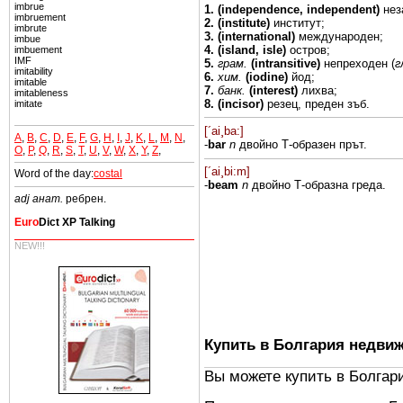
imbrue
1. (independence,
independent)
нез
imbruement
2. (institute)
институт;
imbrute
3.
(international)
международен;
imbue
4. (island,
isle)
остров;
imbuement
IMF
5.
грам.
(intransitive)
непреходен
(
г
imitability
6.
хим.
(iodine)
йод;
imitable
7.
банк.
(interest)
лихва;
imitableness
8. (incisor)
резец,
преден зъб.
imitate
[´ai¸ba:]
A
,
B
,
C
,
D
,
E
,
F
,
G
,
H
,
I
,
J
,
K
,
L
,
M
,
N
,
-
bar
n
двойно
Т-образен
прът.
O
,
P
,
Q
,
R
,
S
,
T
,
U
,
V
,
W
,
X
,
Y
,
Z
,
[´ai¸bi:m]
Word of the day:
costal
-
beam
n
двойно
Т-образна
греда.
adj анат.
ребрен.
Euro
Dict XP Talking
NEW!!!
Купить в Болгария недви
Вы можете купить в Болгар