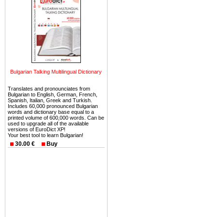
ней сотни источников лече
Еще одно существенное
Болгария недвижимость
безопасная страна - в ней 
Вы неизбежно совмещаете 
можете купить в Болгария 
Bulgarian Talking Multilingual Dictionary
земли на побережье, жив
угодья или участки в горах 
Translates and pronounciates from
Bulgarian to English, German, French,
Spanish, Italian, Greek and Turkish.
Купить в Болгария недвиж
Includes 60,000 pronounced Bulgarian
words and dictionary base equal to a
Инвестиции недвижимость.
printed volume of 600,000 words. Can be
used to upgrade all of the available
Чтобы вложить свой ка
versions of EuroDict XP!
Your best tool to learn Bulgarian!
воспользоваться всеми бл
30.00 €
Buy
только купить в Болгария 
Недвижимость Болгарии 
Рынок недвижимость Болга