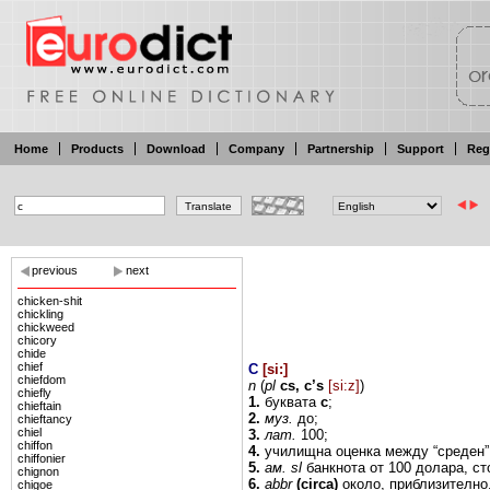
Home
Products
Download
Company
Partnership
Support
Reg
previous
next
chicken-shit
chickling
chickweed
chicory
chide
chief
C
[
si:
]
chiefdom
n
(
pl
cs,
c’s
[si:z]
)
chiefly
1.
буквата
с
;
chieftain
2.
муз.
до;
chieftancy
chiel
3.
лат.
100;
chiffon
4.
училищна оценка между
“среден
chiffonier
5.
ам.
sl
банкнота от
100
долара,
ст
chignon
6.
abbr
(circa)
около, приблизително
chigoe