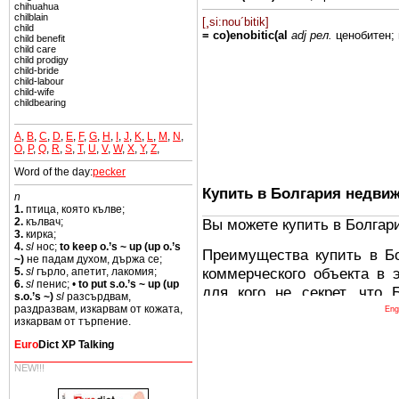
chihuahua
chilblain
[¸si:nou´bitik]
child
= co)enobitic(al
adj рел.
ценобитен;
child benefit
child care
child prodigy
child-bride
child-labour
child-wife
childbearing
A
,
B
,
C
,
D
,
E
,
F
,
G
,
H
,
I
,
J
,
K
,
L
,
M
,
N
,
O
,
P
,
Q
,
R
,
S
,
T
,
U
,
V
,
W
,
X
,
Y
,
Z
,
Word of the day:
pecker
Купить в Болгария недви
n
1.
птица, която кълве;
Вы можете купить в Болгар
2.
кълвач;
3.
кирка;
4.
sl
нос;
to keep o.’s ~ up (up o.’s
Преимущества купить в Б
~)
не падам духом, държа се;
коммерческого объекта в 
5.
sl
гърло, апетит, лакомия;
6.
sl
пенис; •
to put s.o.’s ~ up (up
для кого не секрет, что
s.o.’s ~)
sl
разсърдвам,
древних и прекрасных ст
раздразвам, изкарвам от кожата,
Eng
изкарвам от търпение.
восхитительные горы,
Euro
Dict XP Talking
миниатюрными живописным
тот факт, что Болгария - 
NEW!!!
Европе. В целом, это мечт