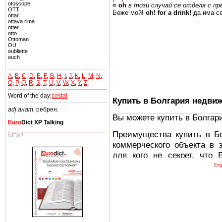
otoscope
=
oh
в
този случай
се
отделя
с
пр
OTT
Боже
мой!
oh! for a drink!
да
има
с
ottar
ottava rima
otter
otto
Ottoman
OU
oubliette
ouch
A
,
B
,
C
,
D
,
E
,
F
,
G
,
H
,
I
,
J
,
K
,
L
,
M
,
N
,
O
,
P
,
Q
,
R
,
S
,
T
,
U
,
V
,
W
,
X
,
Y
,
Z
,
Word of the day:
costal
Купить в Болгария недви
adj анат.
ребрен.
Вы можете купить в Болгар
Euro
Dict XP Talking
Преимущества купить в Б
NEW!!!
коммерческого объекта в 
для кого не секрет, что
древних и прекрасных ст
Eng
восхитительные горы,
миниатюрными живописным
тот факт, что Болгария - 
Европе. В целом, это мечт
ней сотни источников лече