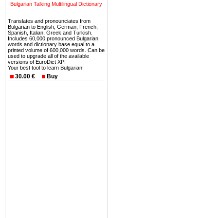
Bulgarian Talking Multilingual Dictionary
Еще одно существенное
Болгария недвижимость
Translates and pronounciates from
Bulgarian to English, German, French,
безопасная страна - в ней 
Spanish, Italian, Greek and Turkish.
Includes 60,000 pronounced Bulgarian
words and dictionary base equal to a
Вы неизбежно совмещаете 
printed volume of 600,000 words. Can be
used to upgrade all of the available
можете купить в Болгария 
versions of EuroDict XP!
Your best tool to learn Bulgarian!
земли на побережье, жив
30.00 €
Buy
угодья или участки в горах 
Купить в Болгария недвиж
Инвестиции недвижимость.
Чтобы вложить свой ка
воспользоваться всеми бл
только купить в Болгария 
Недвижимость Болгарии 
Рынок недвижимость Болга