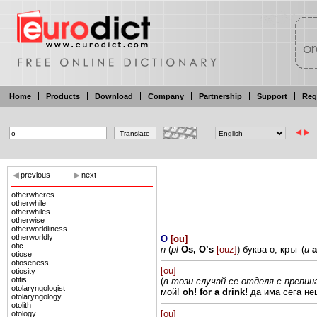
Home
Products
Download
Company
Partnership
Support
Reg
previous
next
otherwheres
otherwhile
otherwhiles
otherwise
otherworldliness
otherworldly
O
[
ou
]
otic
n
(
pl
Os,
O’s
[ouz]
)
буква
о;
кръг (
и
otiose
otioseness
[ou]
otiosity
otitis
(
в
този
случай
се отделя с препи
otolaryngologist
мой!
oh! for a drink!
да
има
сега н
otolaryngology
otolith
[ou]
otology