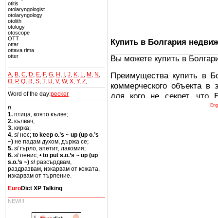
otitis
otolaryngologist
otolaryngology
otolith
otology
otoscope
OTT
Купить в Болгария недви
ottar
ottava rima
otter
Вы можете купить в Болгар
Преимущества купить в Б
A
,
B
,
C
,
D
,
E
,
F
,
G
,
H
,
I
,
J
,
K
,
L
,
M
,
N
,
O
,
P
,
Q
,
R
,
S
,
T
,
U
,
V
,
W
,
X
,
Y
,
Z
,
коммерческого объекта в 
Word of the day:
pecker
для кого не секрет, что
древних и прекрасных ст
Eng
n
1.
птица, която кълве;
восхитительные горы,
2.
кълвач;
миниатюрными живописным
3.
кирка;
4.
sl
нос;
to keep o.’s ~ up (up o.’s
тот факт, что Болгария - 
~)
не падам духом, държа се;
Европе. В целом, это мечт
5.
sl
гърло, апетит, лакомия;
6.
sl
пенис; •
to put s.o.’s ~ up (up
ней сотни источников лече
s.o.’s ~)
sl
разсърдвам,
раздразвам, изкарвам от кожата,
Еще одно существенное
изкарвам от търпение.
Болгария недвижимость
Euro
Dict XP Talking
безопасная страна - в ней 
NEW!!!
Вы неизбежно совмещаете 