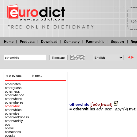
Home
Products
Download
Company
Partnership
Support
Reg
previous
next
othergates
otherguess
otherness
otherwhence
otherwhere
otherwheres
otherwhile
[
´ʌðə¸hwail
]
otherwhile
=
otherwhiles
adv,
ост.
друг(и)
път.
otherwhiles
otherwise
otherworldliness
otherworldly
otic
otiose
otioseness
otiosity