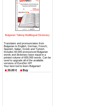
можете купить в Болгария 
земли на побережье, жив
угодья или участки в горах 
Купить в Болгария недвиж
Инвестиции недвижимость.
Чтобы вложить свой ка
Bulgarian Talking Multilingual Dictionary
воспользоваться всеми бл
только купить в Болгария 
Translates and pronounciates from
Bulgarian to English, German, French,
Spanish, Italian, Greek and Turkish.
Includes 60,000 pronounced Bulgarian
words and dictionary base equal to a
printed volume of 600,000 words. Can be
used to upgrade all of the available
versions of EuroDict XP!
Недвижимость Болгарии 
Your best tool to learn Bulgarian!
30.00 €
Buy
Рынок недвижимость Болга
предполагая высокую дох
покупка недвижимость Бо
членом Евросоюза. 15
недвижимости в Болга
территориальной близост
барьера и низкой налогово