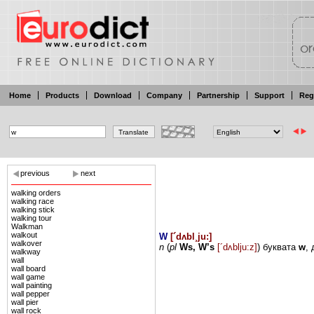
Home
Products
Download
Company
Partnership
Support
Reg
previous
next
walking orders
walking race
walking stick
walking tour
Walkman
walkout
W
[
´dʌbl¸ju:
]
walkover
n
(
pl
Ws,
W’s
[´dʌblju:z]
)
буквата
w
,
walkway
wall
wall board
wall game
wall painting
wall pepper
wall pier
wall rock