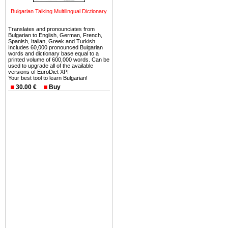
можете купить в Болгария 
земли на побережье, жив
Bulgarian Talking Multilingual Dictionary
угодья или участки в горах 
Translates and pronounciates from
Bulgarian to English, German, French,
Купить в Болгария недвиж
Spanish, Italian, Greek and Turkish.
Includes 60,000 pronounced Bulgarian
Инвестиции недвижимость.
words and dictionary base equal to a
printed volume of 600,000 words. Can be
used to upgrade all of the available
Чтобы вложить свой ка
versions of EuroDict XP!
воспользоваться всеми бл
Your best tool to learn Bulgarian!
30.00 €
Buy
только купить в Болгария 
Недвижимость Болгарии 
Рынок недвижимость Болга
предполагая высокую дох
покупка недвижимость Бо
членом Евросоюза. 15
недвижимости в Болга
территориальной близост
барьера и низкой налогово