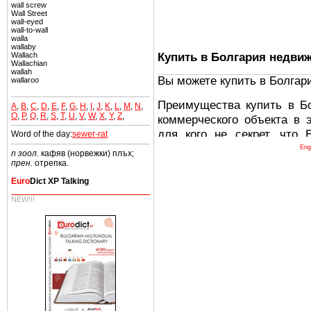
wall screw
Wall Street
wall-eyed
wall-to-wall
walla
wallaby
Купить в Болгария недви
Wallach
Wallachian
wallah
Вы можете купить в Болгар
wallaroo
Преимущества купить в Б
A
,
B
,
C
,
D
,
E
,
F
,
G
,
H
,
I
,
J
,
K
,
L
,
M
,
N
,
O
,
P
,
Q
,
R
,
S
,
T
,
U
,
V
,
W
,
X
,
Y
,
Z
,
коммерческого объекта в 
для кого не секрет, что
Word of the day:
sewer-rat
древних и прекрасных ст
Eng
n зоол.
кафяв (норвежки) плъх;
восхитительные горы,
прен.
отрепка.
миниатюрными живописным
Euro
Dict XP Talking
тот факт, что Болгария - 
NEW!!!
Европе. В целом, это мечт
ней сотни источников лече
Еще одно существенное
Болгария недвижимость
безопасная страна - в ней 
Вы неизбежно совмещаете 