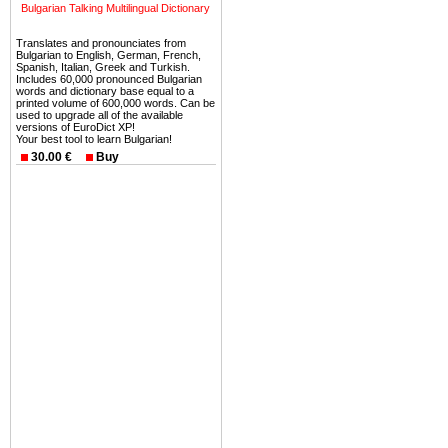
Bulgarian Talking Multilingual Dictionary
Еще одно существенное
Translates and pronounciates from
Болгария недвижимость
Bulgarian to English, German, French,
Spanish, Italian, Greek and Turkish.
безопасная страна - в ней 
Includes 60,000 pronounced Bulgarian
words and dictionary base equal to a
printed volume of 600,000 words. Can be
Вы неизбежно совмещаете 
used to upgrade all of the available
можете купить в Болгария 
versions of EuroDict XP!
Your best tool to learn Bulgarian!
земли на побережье, жив
30.00 €
Buy
угодья или участки в горах 
Купить в Болгария недвиж
Инвестиции недвижимость.
Чтобы вложить свой ка
воспользоваться всеми бл
только купить в Болгария 
Недвижимость Болгарии 
Рынок недвижимость Болга