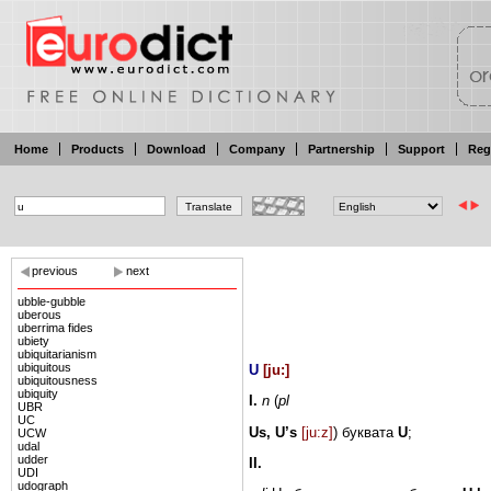
Home
Products
Download
Company
Partnership
Support
Reg
previous
next
ubble-gubble
uberous
uberrima fides
ubiety
ubiquitarianism
ubiquitous
U
[
ju:
]
ubiquitousness
ubiquity
I.
n
(
pl
UBR
UC
Us, U’s
[ju:z]
)
буквата
U
;
UCW
udal
udder
II.
UDI
udograph