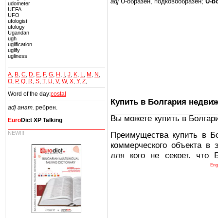
adj
U-образен,
подковообразен;
U-bo
udometer
UEFA
UFO
ufologist
ufology
Ugandan
ugh
uglification
uglify
ugliness
A
,
B
,
C
,
D
,
E
,
F
,
G
,
H
,
I
,
J
,
K
,
L
,
M
,
N
,
O
,
P
,
Q
,
R
,
S
,
T
,
U
,
V
,
W
,
X
,
Y
,
Z
,
Word of the day:
costal
Купить в Болгария недви
adj анат.
ребрен.
Вы можете купить в Болгар
Euro
Dict XP Talking
Преимущества купить в Б
NEW!!!
коммерческого объекта в 
для кого не секрет, что
древних и прекрасных ст
Eng
восхитительные горы,
миниатюрными живописным
тот факт, что Болгария - 
Европе. В целом, это мечт
ней сотни источников лече