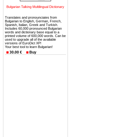
можете купить в Болгария 
земли на побережье, жив
Bulgarian Talking Multilingual Dictionary
угодья или участки в горах 
Translates and pronounciates from
Bulgarian to English, German, French,
Купить в Болгария недвиж
Spanish, Italian, Greek and Turkish.
Includes 60,000 pronounced Bulgarian
Инвестиции недвижимость.
words and dictionary base equal to a
printed volume of 600,000 words. Can be
used to upgrade all of the available
Чтобы вложить свой ка
versions of EuroDict XP!
воспользоваться всеми бл
Your best tool to learn Bulgarian!
30.00 €
Buy
только купить в Болгария 
Недвижимость Болгарии 
Рынок недвижимость Болга
предполагая высокую дох
покупка недвижимость Бо
членом Евросоюза. 15
недвижимости в Болга
территориальной близост
барьера и низкой налогово